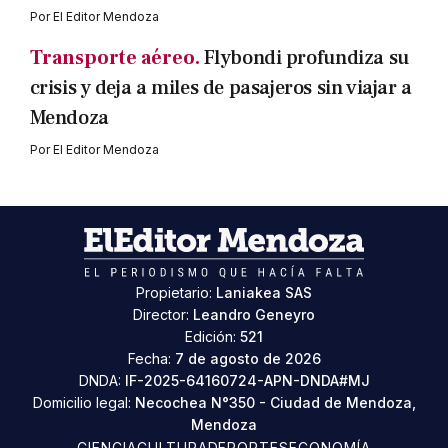
Por
El Editor Mendoza
Transporte aéreo.
Flybondi profundiza su
crisis y deja a miles de pasajeros sin viajar a
Mendoza
Por
El Editor Mendoza
Propietario:
Laniakea SAS
Director:
Leandro Geneyro
Edición:
521
Fecha:
7 de agosto de 2026
DNDA:
IF-2025-64160724-APN-DNDA#MJ
Domicilio legal:
Necochea N°350 - Ciudad de Mendoza,
Mendoza
CIENCIA
CULTURA
DEPORTES
ECONOMÍA