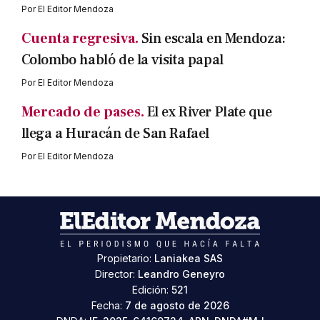
Por
El Editor Mendoza
Cuenta regresiva.
Sin escala en Mendoza:
Colombo habló de la visita papal
Por
El Editor Mendoza
Mercado de pases.
El ex River Plate que
llega a Huracán de San Rafael
Por
El Editor Mendoza
Propietario:
Laniakea SAS
Director:
Leandro Geneyro
Edición:
521
Fecha:
7 de agosto de 2026