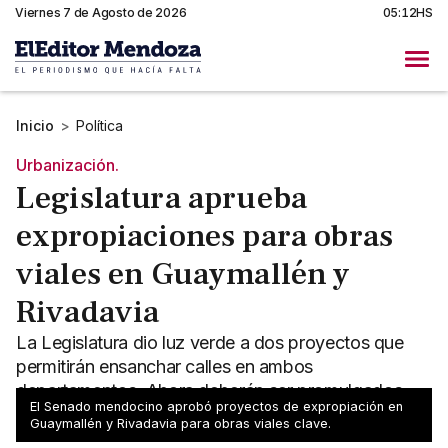
Viernes 7 de Agosto de 2026
05:12HS
Inicio
>
Política
Urbanización.
Legislatura aprueba
expropiaciones para obras
viales en Guaymallén y
Rivadavia
La Legislatura dio luz verde a dos proyectos que
permitirán ensanchar calles en ambos
departamentos. Ahora deberán ser promulgados
El Senado mendocino aprobó proyectos de expropiación en
por el Ejecutivo.
Guaymallén y Rivadavia para obras viales clave.