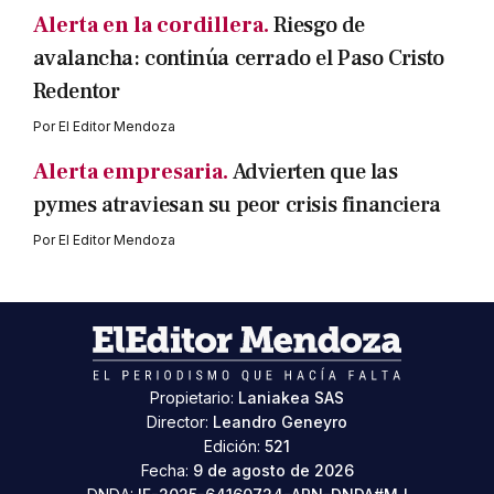
Alerta en la cordillera.
Riesgo de
avalancha: continúa cerrado el Paso Cristo
Redentor
Por
El Editor Mendoza
Alerta empresaria.
Advierten que las
pymes atraviesan su peor crisis financiera
Por
El Editor Mendoza
Propietario:
Laniakea SAS
Director:
Leandro Geneyro
Edición:
521
Fecha:
9 de agosto de 2026