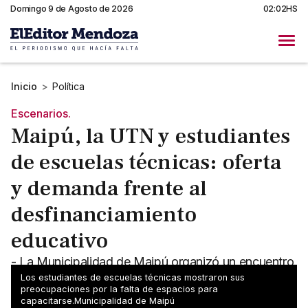
Domingo 9 de Agosto de 2026
02:02HS
Inicio
>
Política
Escenarios.
Maipú, la UTN y estudiantes
de escuelas técnicas: oferta
y demanda frente al
desfinanciamiento
educativo
- La Municipalidad de Maipú organizó un encuentro
por la educación técnica y el trabajo - Acompañó la
Los estudiantes de escuelas técnicas mostraron sus
preocupaciones por la falta de espacios para
UTN y se redactó un documento
capacitarse.Municipalidad de Maipú