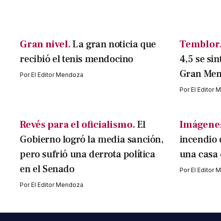
Gran nivel.
La gran noticia que
Temblor
recibió el tenis mendocino
4,5 se sin
Gran Me
Por
El Editor Mendoza
Por
El Editor
Revés para el oficialismo.
El
Imágenes
Gobierno logró la media sanción,
incendio 
pero sufrió una derrota política
una casa
en el Senado
Por
El Editor
Por
El Editor Mendoza