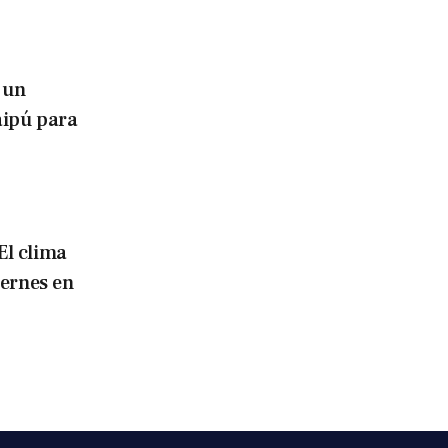
 un
aipú para
El clima
iernes en