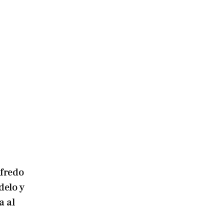
lfredo
delo y
a al