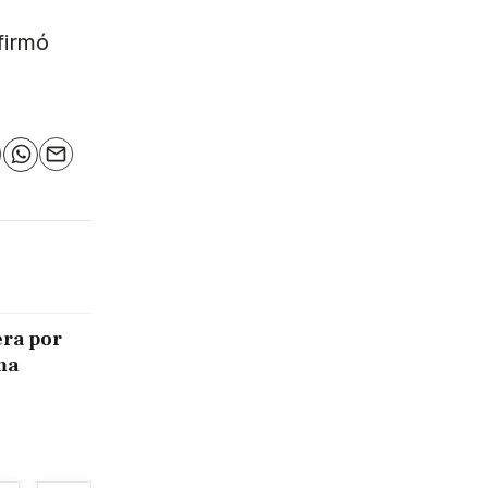
firmó
n
elegram
WhatsApp
Email
era por
ma