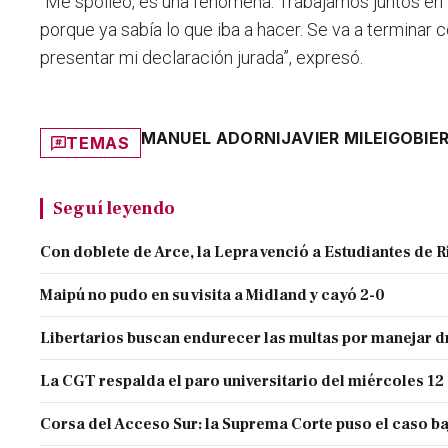
“Me spoileó, es una fenómena. Trabajamos juntos en l
porque ya sabía lo que iba a hacer. Se va a terminar 
presentar mi declaración jurada”, expresó.
MANUEL ADORNI
JAVIER MILEI
GOBIE
TEMAS
Seguí leyendo
Con doblete de Arce, la Lepra venció a Estudiantes de R
Maipú no pudo en su visita a Midland y cayó 2-0
Libertarios buscan endurecer las multas por manejar
La CGT respalda el paro universitario del miércoles 12
Corsa del Acceso Sur: la Suprema Corte puso el caso ba