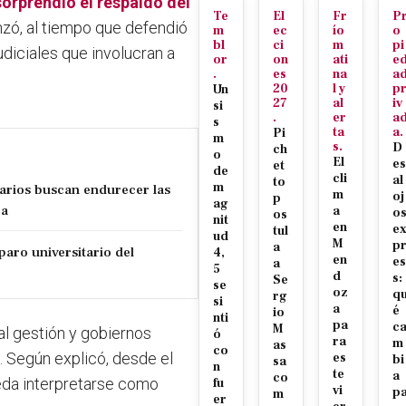
sorprendió el respaldo del
Te
El
Fr
P
anzó, al tiempo que defendió
m
ec
ío
o
bl
ci
m
pi
udiciales que involucran a
or
on
ati
e
.
es
na
a
20
l y
p
Un
27
al
iv
si
.
er
a
s
ta
a.
Pi
m
s.
D
ch
o
El
es
et
de
cli
al
to
m
tarios buscan endurecer las
m
oj
p
ag
za
a
o
os
nit
en
e
tul
ud
M
p
a
paro universitario del
4,
en
es
a
5
d
s:
Se
se
oz
q
rg
si
a
é
io
nti
pa
c
M
al gestión y gobiernos
ó
ra
m
as
co
. Según explicó, desde el
es
bi
sa
n
te
a
co
eda interpretarse como
fu
vi
p
m
er