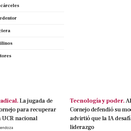
 cárceles
Redentor
ciera
ilinos
ctores
adical.
La jugada de
Tecnología y poder.
A
ornejo para recuperar
Cornejo defendió su mo
a UCR nacional
advirtió que la IA desafí
liderazgo
 Mendoza