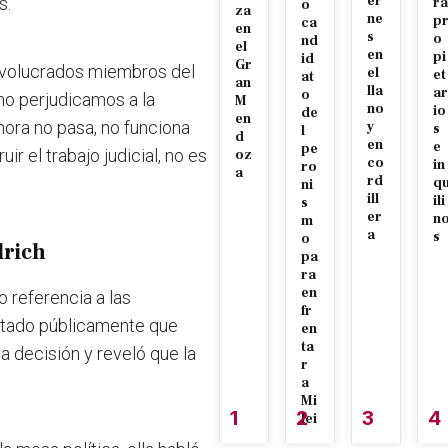
er
s.
ra
o
za
ne
p
ca
en
s
o
nd
el
en
pi
id
Gr
involucrados miembros del
el
et
at
an
lla
ar
o
 no perjudicamos a la
M
no
io
de
en
ahora no pasa, no funciona
y
s
l
d
en
e
pe
r el trabajo judicial, no es
oz
co
in
ro
a
rd
q
ni
ill
ili
s
er
n
m
a
s
o
lrich
pa
ra
en
o referencia a las
fr
antado públicamente que
en
ta
a decisión y reveló que la
r
a
Mi
1
2
3
4
lei