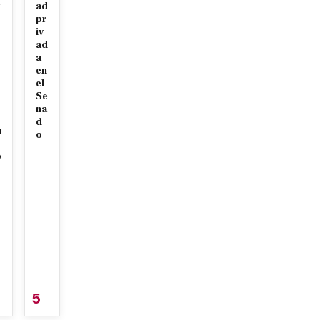
ad
r
pr
iv
ad
a
en
el
Se
na
d
u
o
o
5