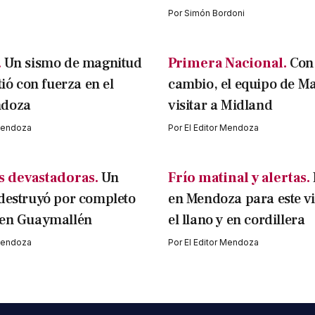
Por
Simón Bordoni
.
Un sismo de magnitud
Primera Nacional.
Con
tió con fuerza en el
cambio, el equipo de M
ndoza
visitar a Midland
 Mendoza
Por
El Editor Mendoza
 devastadoras.
Un
Frío matinal y alertas.
destruyó por completo
en Mendoza para este v
 en Guaymallén
el llano y en cordillera
 Mendoza
Por
El Editor Mendoza