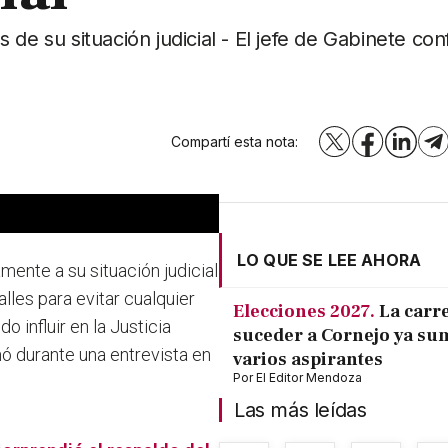
de su situación judicial - El jefe de Gabinete con
Compartí esta nota:
X
Facebook
LinkedI
T
LO QUE SE LEE AHORA
camente a su situación judicial
lles para evitar cualquier
Elecciones 2027.
La carr
o influir en la Justicia
suceder a Cornejo ya su
rmó durante una entrevista en
varios aspirantes
Por
El Editor Mendoza
Las más leídas