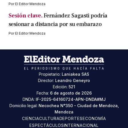
Por
El Editor Mendoza
Sesión clave.
Fernández Sagasti podría
sesionar a distancia por su embarazo
Por
El Editor Mendoza
Propietario:
Laniakea SAS
Director:
Leandro Geneyro
Edición:
521
Fecha:
6 de agosto de 2026
DNDA:
IF-2025-64160724-APN-DNDA#MJ
Domicilio legal:
Necochea N°350 - Ciudad de Mendoza,
Mendoza
CIENCIA
CULTURA
DEPORTES
ECONOMÍA
ESPECTÁCULOS
INTERNACIONAL