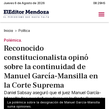
Jueves 6 de Agosto de 2026
08:29HS
Inicio
>
Política
Polémica.
Reconocido
constitucionalista opinó
sobre la continuidad de
Manuel García-Mansilla en
la Corte Suprema
Daniel Sabsay aseguró que el juez Manuel García-
Mansilla "no puede" quedarse en la Corte Suprema
La polémica sobre la designación de Manuel García-Mansilla
de Justicia.
suma opiniones.