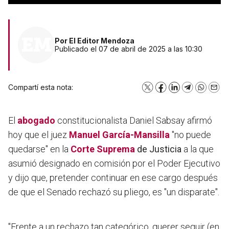
Por
El Editor Mendoza
Publicado el 07 de abril de 2025 a las 10:30
Compartí esta nota:
X
Facebook
LinkedIn
Telegram
WhatsA
Emai
El
abogado
constitucionalista Daniel Sabsay afirmó
hoy que el juez
Manuel García-Mansilla
"no puede
quedarse" en la
Corte Suprema
de Justicia
a la que
asumió designado en comisión por el Poder Ejecutivo
y dijo que, pretender continuar en ese cargo después
de que el Senado rechazó su pliego, es "un disparate".
"Frente a un rechazo tan categórico, querer seguir (en