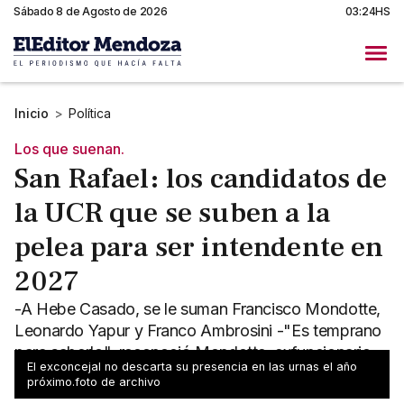
Sábado 8 de Agosto de 2026
03:24HS
Inicio
>
Política
Los que suenan.
San Rafael: los candidatos de
la UCR que se suben a la
pelea para ser intendente en
2027
-A Hebe Casado, se le suman Francisco Mondotte,
Leonardo Yapur y Franco Ambrosini -"Es temprano
para saberlo", reconoció Mondotte, exfuncionario
El exconcejal no descarta su presencia en las urnas el año
provincial
próximo.foto de archivo