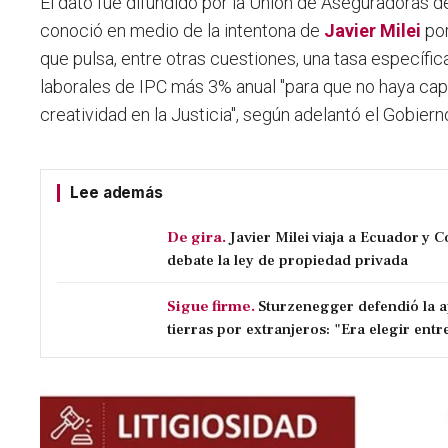
El dato fue difundido por la Unión de Aseguradoras d
conoció en medio de la intentona de
Javier Milei
por
que pulsa, entre otras cuestiones, una tasa específic
laborales de IPC más 3% anual "para que no haya cap
creatividad en la Justicia", según adelantó el Gobiern
Lee además
De gira.
Javier Milei viaja a Ecuador y 
debate la ley de propiedad privada
Sigue firme.
Sturzenegger defendió la a
tierras por extranjeros: "Era elegir entre