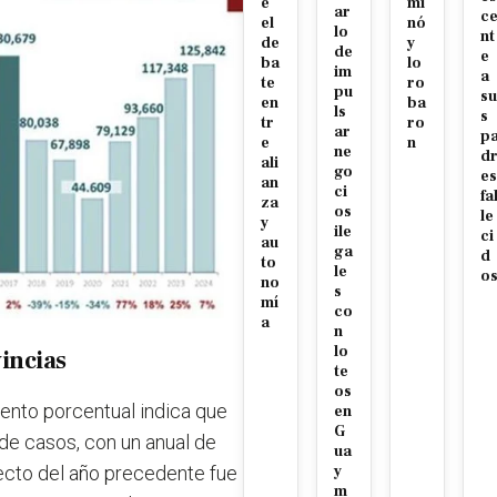
e
mi
ar
c
el
nó
lo
nt
de
y
de
e
ba
lo
im
a
te
ro
pu
su
en
ba
ls
s
tr
ro
ar
p
e
n
ne
d
ali
go
es
an
ci
fa
za
os
le
y
ile
ci
au
ga
d
to
le
o
no
s
mí
co
a
n
lo
incias
te
os
ento porcentual indica que
en
G
 de casos, con un anual de
ua
cto del año precedente fue
y
m