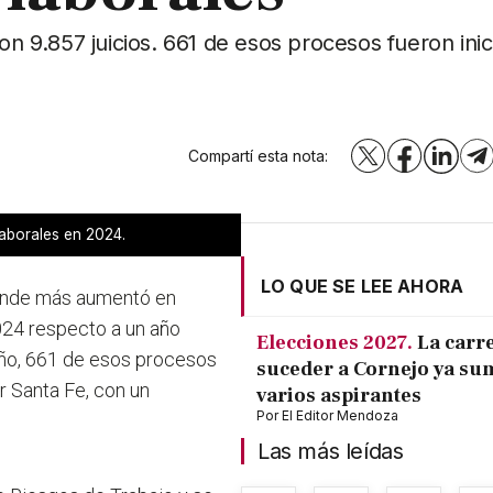
 9.857 juicios. 661 de esos procesos fueron inic
Compartí esta nota:
X
Facebook
LinkedI
T
laborales en 2024.
LO QUE SE LEE AHORA
donde más aumentó en
024 respecto a un año
Elecciones 2027.
La carr
 año, 661 de esos procesos
suceder a Cornejo ya su
r Santa Fe, con un
varios aspirantes
Por
El Editor Mendoza
Las más leídas