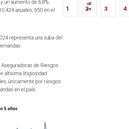
o, y un aumento de 6,8%
all
1
2
3
4
én
10.424 anuales, 650 en el
 2024 representa una suba del
 demandas.
e Aseguradoras de Riesgos
altísima litigiosidad
les, únicamente por riesgos
andas en el país.