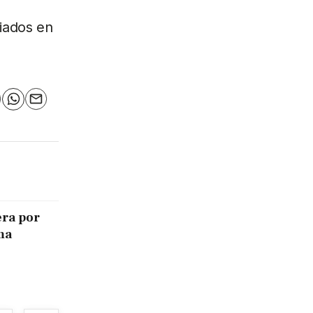
iados en
n
elegram
WhatsApp
Email
era por
ma