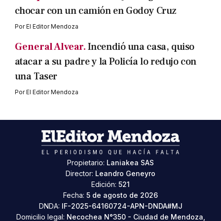
chocar con un camión en Godoy Cruz
Por
El Editor Mendoza
General Alvear.
Incendió una casa, quiso
atacar a su padre y la Policía lo redujo con
una Taser
Por
El Editor Mendoza
Propietario:
Laniakea SAS
Director:
Leandro Geneyro
Edición:
521
Fecha:
5 de agosto de 2026
DNDA:
IF-2025-64160724-APN-DNDA#MJ
Domicilio legal:
Necochea N°350 - Ciudad de Mendoza,