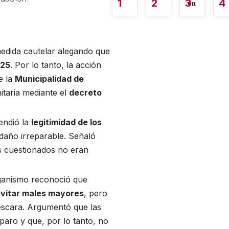
1
2
3
4
én
edida cautelar alegando que
025
. Por lo tanto, la acción
e la
Municipalidad de
itaria mediante el
decreto
fendió la
legitimidad de los
 daño irreparable. Señaló
s cuestionados no eran
rganismo reconoció que
vitar males mayores
, pero
Pescara. Argumentó que las
mparo y que, por lo tanto, no