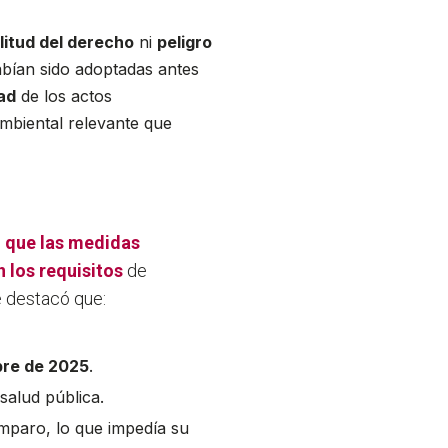
litud del derecho
ni
peligro
abían sido adoptadas antes
ad
de los actos
ambiental relevante que
 que las medidas
 los requisitos
de
e destacó que:
bre de 2025
.
 salud pública.
amparo, lo que impedía su