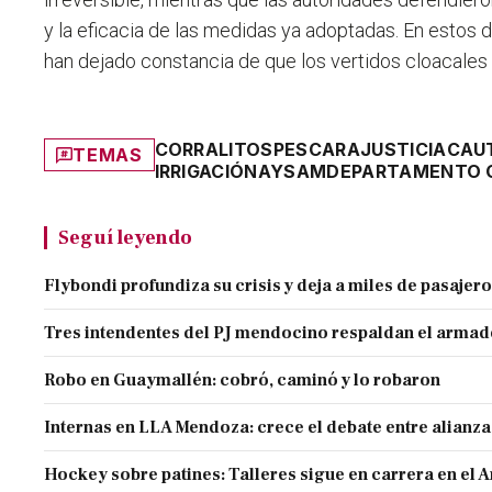
y la eficacia de las medidas ya adoptadas. En estos d
han dejado constancia de que los vertidos cloacales 
CORRALITOS
PESCARA
JUSTICIA
CAU
TEMAS
IRRIGACIÓN
AYSAM
DEPARTAMENTO G
Seguí leyendo
Flybondi profundiza su crisis y deja a miles de pasajero
Tres intendentes del PJ mendocino respaldan el armado
Robo en Guaymallén: cobró, caminó y lo robaron
Internas en LLA Mendoza: crece el debate entre alianz
Hockey sobre patines: Talleres sigue en carrera en el 