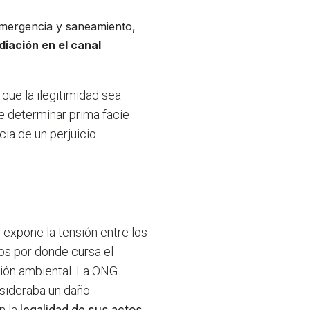
emergencia y saneamiento,
iación en el canal
 que la ilegitimidad sea
de determinar prima facie
ia de un perjuicio
o expone la tensión entre los
os por donde cursa el
tión ambiental. La ONG
nsideraba un daño
n la
legalidad de sus actos