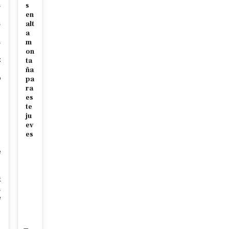
n
s
en
n
alt
a
n
m
on
z
ta
ña
o
pa
ra
es
te
p
ju
ev
es
e
t
n
e