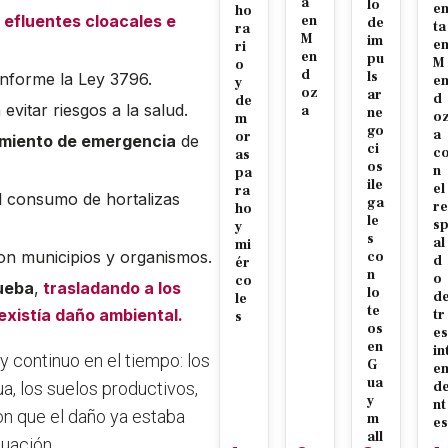
a
lo
e
ho
 efluentes cloacales e
en
de
ta
ra
M
im
e
ri
en
pu
M
o
d
ls
nforme la Ley 3796.
e
y
oz
ar
d
de
evitar riesgos a la salud.
a
ne
o
m
go
a
or
amiento de emergencia
de
ci
c
as
os
n
pa
ile
el
ra
l consumo de hortalizas
ga
re
ho
le
s
y
s
al
mi
n municipios y organismos.
co
d
ér
n
o
co
rueba
,
trasladando a los
lo
d
le
te
xistía daño ambiental.
tr
s
os
es
en
in
y continuo en el tiempo: los
G
e
ua
a, los suelos productivos,
d
y
nt
ron que el daño ya estaba
m
es
all
tuación.