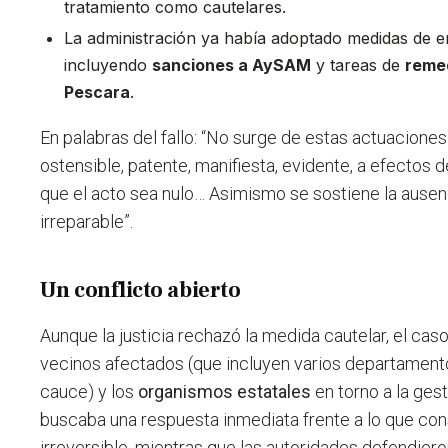
tratamiento como cautelares.
La administración ya había adoptado medidas de 
incluyendo
sanciones a AySAM
y tareas de
remed
Pescara
.
En palabras del fallo: “No surge de estas actuaciones
ostensible, patente, manifiesta, evidente, a efectos 
que el acto sea nulo… Asimismo se sostiene la ausenc
irreparable”.
Un conflicto abierto
Aunque la justicia rechazó la medida cautelar, el cas
vecinos afectados (que incluyen varios departament
cauce) y los
organismos estatales
en torno a la ges
buscaba una respuesta inmediata frente a lo que co
irreversible, mientras que las autoridades defendiero