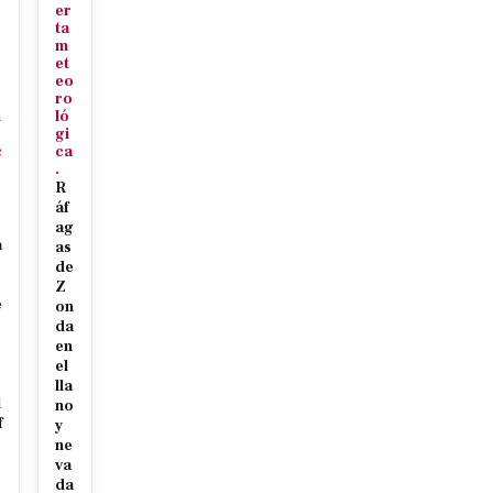
o
er
ta
m
et
eo
ro
n
ló
gi
c
ca
.
R
áf
ag
a
as
de
Z
e
on
da
e
en
el
lla
l
no
f
y
ne
r
va
da