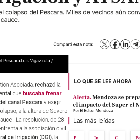
l colapso del Pescara. Miles de vecinos aún con
 cauce.
Compartí esta nota:
X
Facebook
LinkedI
T
el Pescara.Luis Vigazzola /
LO QUE SE LEE AHORA
stión Asociada,
rechazó la
ental
que
buscaba frenar
Alerta.
Mendoza se prep
del canal Pescara
y exigir
el impacto del Super el 
colapso
, a la altura de Severo
Por
El Editor Mendoza
cauce . La resolución, de 28
Las más leídas
nfrenta a la asociación civil
l de Irrigación (DGI)
, la
P
In
C
P