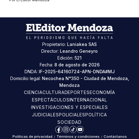
Propietario:
Laniakea SAS
Director:
Leandro Geneyro
Edición:
521
Fecha:
8 de agosto de 2026
DNDA:
IF-2025-64160724-APN-DNDA#MJ
Domicilio legal:
Necochea N°350 - Ciudad de Mendoza,
Mendoza
CIENCIA
CULTURA
DEPORTES
ECONOMÍA
ESPECTÁCULOS
INTERNACIONAL
INVESTIGACIONES Y ESPECIALES
JUDICIALES
POLICIALES
POLÍTICA
SOCIEDAD
Facebook
Instagram
TikTok
YouTube
Políticas de privacidad
/
Términos y condiciones
/
Contáctanos