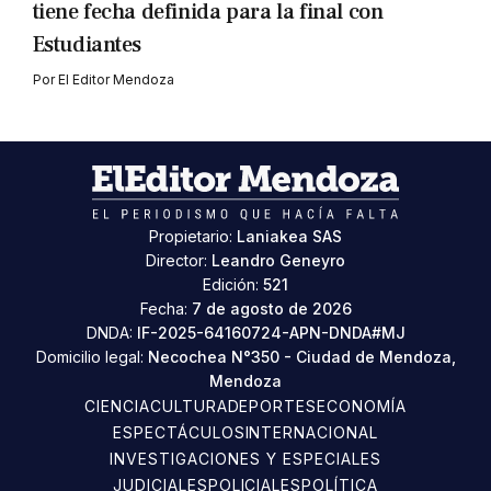
tiene fecha definida para la final con
Estudiantes
Por
El Editor Mendoza
Propietario:
Laniakea SAS
Director:
Leandro Geneyro
Edición:
521
Fecha:
7 de agosto de 2026
DNDA:
IF-2025-64160724-APN-DNDA#MJ
Domicilio legal:
Necochea N°350 - Ciudad de Mendoza,
Mendoza
CIENCIA
CULTURA
DEPORTES
ECONOMÍA
ESPECTÁCULOS
INTERNACIONAL
INVESTIGACIONES Y ESPECIALES
JUDICIALES
POLICIALES
POLÍTICA