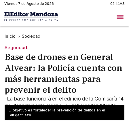
Viernes 7 de Agosto de 2026
04:41HS
Inicio
>
Sociedad
Seguridad.
Base de drones en General
Alvear: la Policía cuenta con
más herramientas para
prevenir el delito
-La base funcionará en el edificio de la Comisaría 14
del departamento sureño -El gobernador Alfredo
El objetivo es fortalecer la prevención de delitos en el
Cornejo fue parte del acto protocolar
Sur.gentileza