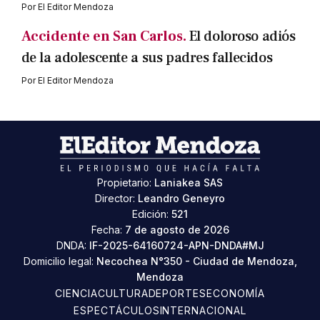
Por
El Editor Mendoza
Accidente en San Carlos.
El doloroso adiós
de la adolescente a sus padres fallecidos
Por
El Editor Mendoza
Propietario:
Laniakea SAS
Director:
Leandro Geneyro
Edición:
521
Fecha:
7 de agosto de 2026
DNDA:
IF-2025-64160724-APN-DNDA#MJ
Domicilio legal:
Necochea N°350 - Ciudad de Mendoza,
Mendoza
CIENCIA
CULTURA
DEPORTES
ECONOMÍA
ESPECTÁCULOS
INTERNACIONAL