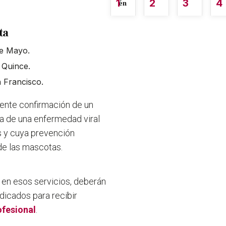
1
2
3
4
én
ta
de Mayo.
 Quince.
n Francisco.
ciente confirmación de un
ata de una enfermedad viral
s y cuya prevención
de las mascotas.
 en esos servicios, deberán
dicados para recibir
ofesional
.