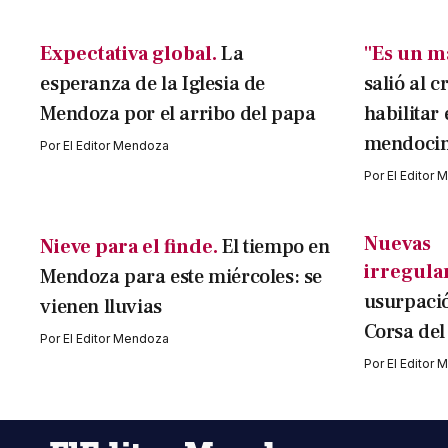
Expectativa global.
La
"Es un m
esperanza de la Iglesia de
salió al c
Mendoza por el arribo del papa
habilitar 
mendocin
Por
El Editor Mendoza
Por
El Editor
Nuevas
Nieve para el finde.
El tiempo en
irregula
Mendoza para este miércoles: se
usurpació
vienen lluvias
Corsa del
Por
El Editor Mendoza
Por
El Editor