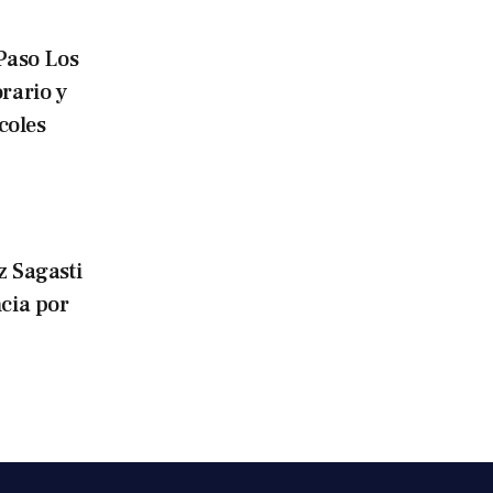
Paso Los
rario y
coles
 Sagasti
ncia por