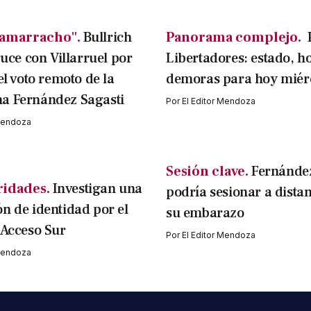
amarracho".
Bullrich
Panorama complejo.
ruce con Villarruel por
Libertadores: estado, ho
el voto remoto de la
demoras para hoy miér
a Fernández Sagasti
Por
El Editor Mendoza
 Mendoza
Sesión clave.
Fernández
ridades.
Investigan una
podría sesionar a dista
n de identidad por el
su embarazo
 Acceso Sur
Por
El Editor Mendoza
 Mendoza