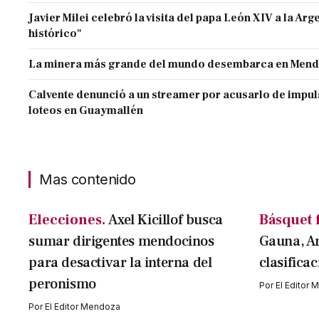
Javier Milei celebró la visita del papa León XIV a la Arg
histórico"
La minera más grande del mundo desembarca en Men
Calvente denunció a un streamer por acusarlo de impul
loteos en Guaymallén
Mas contenido
Elecciones.
Axel Kicillof busca
Básquet 
sumar dirigentes mendocinos
Gauna, A
para desactivar la interna del
clasifica
peronismo
Por
El Editor
Por
El Editor Mendoza