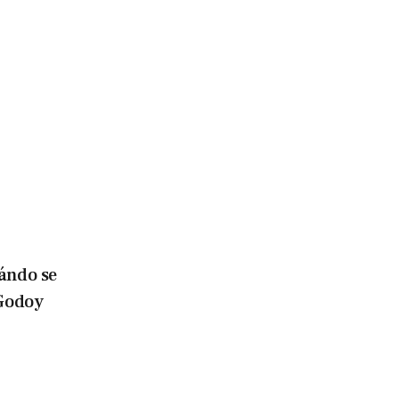
ándo se
 Godoy