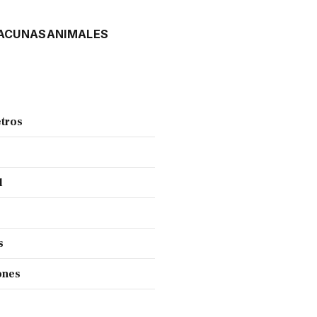
ACUNAS
ANIMALES
tros
l
s
ones