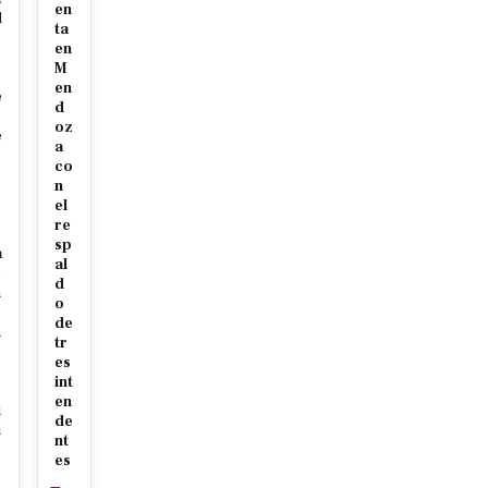
en
d
ta
en
M
en
e
d
oz
e
a
o
co
n
el
re
sp
a
al
d
n
o
de
n
tr
es
int
en
i
de
i
nt
es