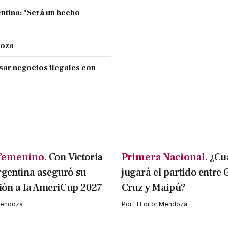
entina: "Será un hecho
doza
sar negocios ilegales con
femenino.
Con Victoria
Primera Nacional.
¿Cu
rgentina aseguró su
jugará el partido entre
ción a la AmeriCup 2027
Cruz y Maipú?
 Mendoza
Por
El Editor Mendoza