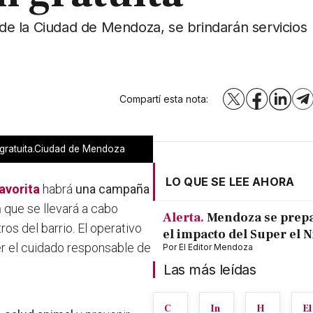
e de la Ciudad de Mendoza, se brindarán servicios
Compartí esta nota:
X
Facebook
LinkedI
T
 gratuita.Ciudad de Mendoza
LO QUE SE LEE AHORA
avorita
habrá
una campaña
n
que se llevará a cabo
Alerta.
Mendoza se prep
os del barrio. El operativo
el impacto del Super el 
 el cuidado responsable de
Por
El Editor Mendoza
Las más leídas
C
In
H
El