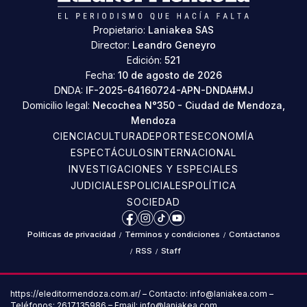
Propietario:
Laniakea SAS
Director:
Leandro Geneyro
Edición:
521
Fecha:
10 de agosto de 2026
DNDA:
IF-2025-64160724-APN-DNDA#MJ
Domicilio legal:
Necochea N°350 - Ciudad de Mendoza,
Mendoza
CIENCIA
CULTURA
DEPORTES
ECONOMÍA
ESPECTÁCULOS
INTERNACIONAL
INVESTIGACIONES Y ESPECIALES
JUDICIALES
POLICIALES
POLÍTICA
SOCIEDAD
Facebook
Instagram
TikTok
YouTube
Políticas de privacidad
/
Términos y condiciones
/
Contáctanos
/
RSS
/
Staff
https://eleditormendoza.com.ar/ – Contacto: info@laniakea.com –
Teléfonos: 2617135986 – Email: info@laniakea.com