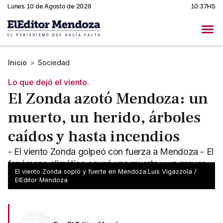
Lunes 10 de Agosto de 2026
10:37HS
Inicio
>
Sociedad
Lo que dejó el viento.
El Zonda azotó Mendoza: un
muerto, un herido, árboles
caídos y hasta incendios
- El viento Zonda golpeó con fuerza a Mendoza - El
fenómeno climático causó una muerte y un graves
El viento Zonda sopló y fuerte en Mendoza.Luis Vigazzola /
daños en la provincia
ElEditor Mendoza