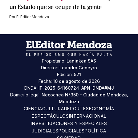
un Estado que se ocupe de la gente
Por
El Editor Mendoza
Propietario:
Laniakea SAS
Director:
Leandro Geneyro
Edición:
521
Fecha:
10 de agosto de 2026
DNDA:
IF-2025-64160724-APN-DNDA#MJ
Domicilio legal:
Necochea N°350 - Ciudad de Mendoza,
Mendoza
CIENCIA
CULTURA
DEPORTES
ECONOMÍA
ESPECTÁCULOS
INTERNACIONAL
INVESTIGACIONES Y ESPECIALES
JUDICIALES
POLICIALES
POLÍTICA