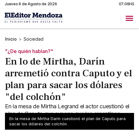
Jueves 6 de Agosto de 2026
07:06HS
Inicio
>
Sociedad
"¿De quién hablan?"
En lo de Mirtha, Darín
arremetió contra Caputo y el
plan para sacar los dólares
"del colchón"
En la mesa de Mirtha Legrand el actor cuestionó el
plan de Caputo que supone que los argentinos
En la mesa de Mirtha Darín cuestionó el plan de Caputo para
guardan dólares en el colchón.
sacar los dólares del colchón.