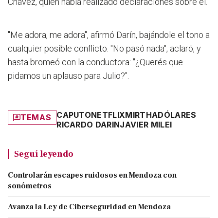
Chávez, quien había realizado declaraciones sobre él.
"Me adora, me adora", afirmó Darín, bajándole el tono a
cualquier posible conflicto. "No pasó nada", aclaró, y
hasta bromeó con la conductora: "¿Querés que
pidamos un aplauso para Julio?".
CAPUTO
NETFLIX
MIRTHA
DÓLARES
TEMAS
RICARDO DARIN
JAVIER MILEI
Seguí leyendo
Controlarán escapes ruidosos en Mendoza con
sonómetros
Avanza la Ley de Ciberseguridad en Mendoza