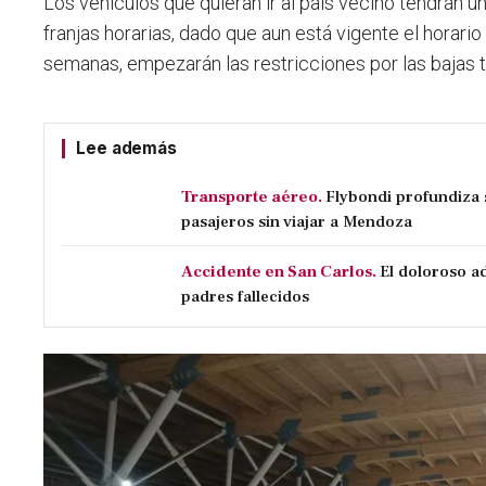
Los vehículos que quieran ir al país vecino tendrán u
franjas horarias, dado que aun está vigente el horari
semanas, empezarán las restricciones por las bajas 
Lee además
Transporte aéreo.
Flybondi profundiza s
pasajeros sin viajar a Mendoza
Accidente en San Carlos.
El doloroso ad
padres fallecidos