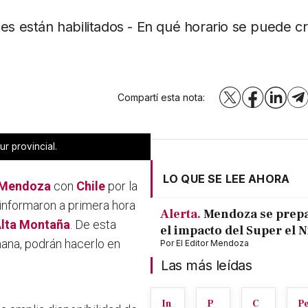
es están habilitados - En qué horario se puede cr
Compartí esta nota:
X
Facebook
LinkedI
T
ur provincial.
LO QUE SE LEE AHORA
Mendoza
con
Chile
por la
 informaron a primera hora
Alerta.
Mendoza se prep
lta Montaña
. De esta
el impacto del Super el 
mana, podrán hacerlo en
Por
El Editor Mendoza
Las más leídas
In
P
C
P