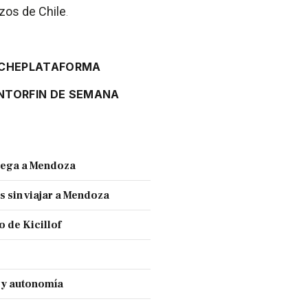
zos de Chile
.
CHE
PLATAFORMA
ENTOR
FIN DE SEMANA
llega a Mendoza
s sin viajar a Mendoza
 de Kicillof
a y autonomía