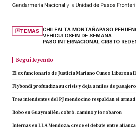
Gendarmería Nacional
y la
Unidad de Pasos Fronteri
CHILE
ALTA MONTAÑA
PASO PEHUEN
TEMAS
VEHÍCULOS
FIN DE SEMANA
PASO INTERNACIONAL CRISTO RED
Seguí leyendo
El ex funcionario de Justicia Mariano Cuneo Libarona 
Flybondi profundiza su crisis y deja a miles de pasajero
Tres intendentes del PJ mendocino respaldan el armado
Robo en Guaymallén: cobró, caminó y lo robaron
Internas en LLA Mendoza: crece el debate entre alianz