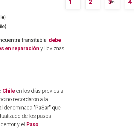
1
2
3
4
én
le)
le)
ncuentra transitable
,
debe
es en reparación
y lloviznas
de
Chile
en los días previos a
ocino recordaron a la
al
denominada
"PaSar"
que
tualizado de los pasos
edentor y el
Paso