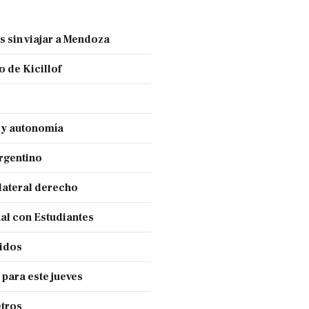
s sin viajar a Mendoza
 de Kicillof
a y autonomía
Argentino
lateral derecho
nal con Estudiantes
cidos
 para este jueves
tros