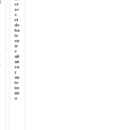
f
cr
ec
r
e
el
n
de
ba
n
te
en
n
tr
e
z
ali
an
o
za
y
au
to
p
no
mí
a
e
t
n