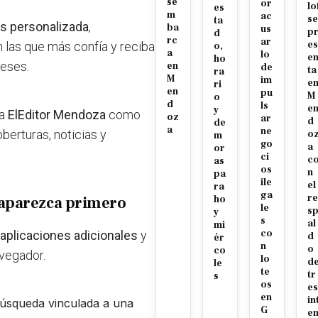
se
or
lo
es
m
ac
se
ta
s personalizada
,
ba
us
p
d
rc
ar
es
n las que más confía
y reciba
o,
a
lo
e
ho
reses.
en
de
ta
ra
M
im
e
ri
en
pu
M
o
d
ls
e
y
 a
ElEditor Mendoza
como
oz
ar
d
de
a
ne
berturas, noticias y
o
m
go
a
or
ci
c
as
os
n
pa
ile
el
ra
ga
re
 aparezca primero
ho
le
s
y
s
al
mi
co
aplicaciones adicionales
y
d
ér
n
o
co
vegador.
lo
d
le
te
tr
s
os
es
en
in
 búsqueda
vinculada a una
G
e