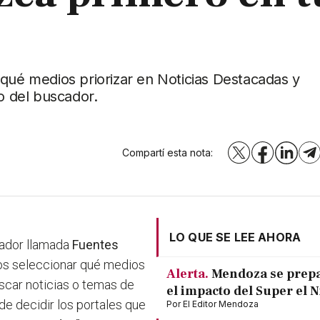
 qué medios priorizar en Noticias Destacadas y
ro del buscador.
Compartí esta nota:
X
Facebook
LinkedI
T
LO QUE SE LEE AHORA
cador llamada
Fuentes
ios seleccionar qué medios
Alerta.
Mendoza se prep
car noticias o temas de
el impacto del Super el 
de decidir los portales que
Por
El Editor Mendoza