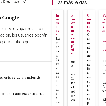
s Destacadas”.
Las más leídas
In
P
C
P
n Google
ve
an
on
r
rs
or
fli
ni
io
a
ct
s
qué medios aparecían con
ne
m
o.
m
s.
a
o
ación, los usuarios podrán
C
co
m
La
al
o periodístico que
m
e
mi
ve
pl
d
ne
nt
ej
o
ra
e
o.
in
m
de
o.
P
ás
nu
El
as
gr
nc
es
o
an
ió
p
L
de
a
ci
os
de
u crisis y deja a miles de
un
o
Li
l
st
d
be
m
re
A
rt
un
a
x
ad
iós de la adolescente a sus
d
m
l
or
o
er
Ki
es
de
p
ci
: