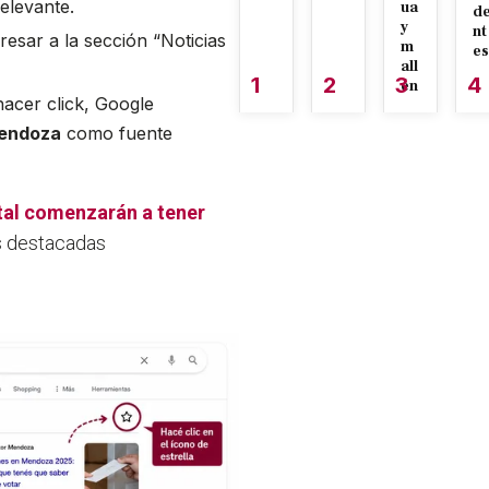
relevante.
ua
d
y
nt
resar a la sección “Noticias
m
es
all
1
2
3
4
én
hacer click, Google
Mendoza
como fuente
rtal comenzarán a tener
s destacadas