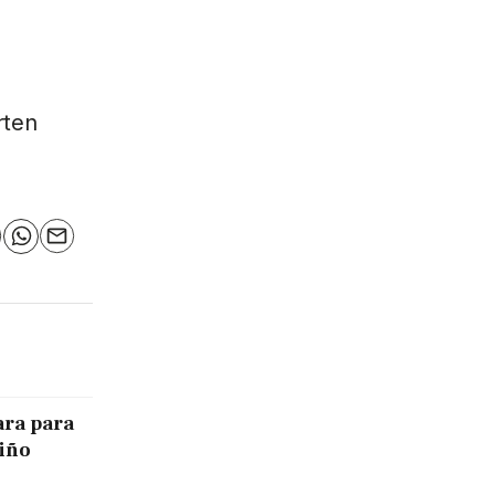
rten
n
elegram
WhatsApp
Email
ara para
Niño