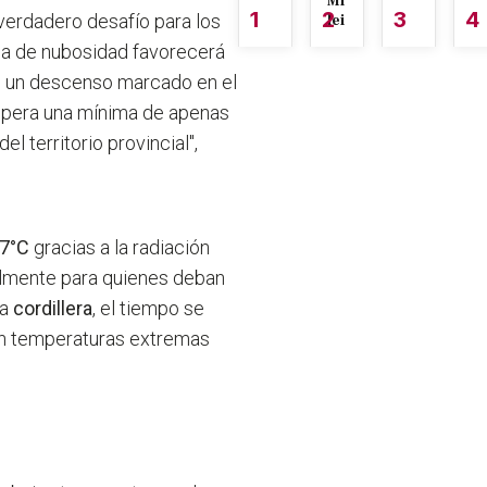
Mi
1
2
3
4
verdadero desafío para los
lei
ia de nubosidad favorecerá
do un descenso marcado en el
spera una mínima de apenas
l territorio provincial",
7°C
gracias a la radiación
cialmente para quienes deban
la
cordillera
, el tiempo se
on temperaturas extremas