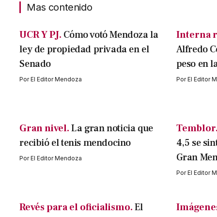
Mas contenido
UCR Y PJ.
Cómo votó Mendoza la
Interna r
ley de propiedad privada en el
Alfredo C
Senado
peso en l
Por
El Editor Mendoza
Por
El Editor
Gran nivel.
La gran noticia que
Temblor
recibió el tenis mendocino
4,5 se sin
Gran Me
Por
El Editor Mendoza
Por
El Editor
Revés para el oficialismo.
El
Imágenes