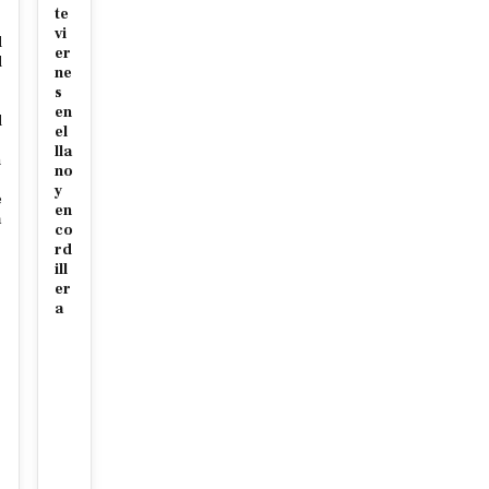
te
vi
d
er
d
ne
r
s
en
d
el
lla
n
no
y
e
en
a
co
rd
ill
er
a