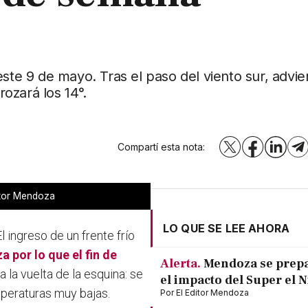
este 9 de mayo. Tras el paso del viento sur, advie
ozará los 14°.
Compartí esta nota:
X
Facebook
LinkedI
T
itor Mendoza
LO QUE SE LEE AHORA
l ingreso de un frente frío
za
por lo que el fin de
Alerta.
Mendoza se prep
 la vuelta de la esquina: se
el impacto del Super el 
mperaturas muy bajas.
Por
El Editor Mendoza