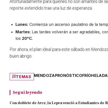
Afortunadamente para quienes no son amantes de las
reporte extendido trae una luz de esperanza:
Lunes:
Comienza un ascenso paulatino de la temp
Martes:
Las tardes volverán a ser agradables, c
los
20°C
.
Por ahora, el plan ideal para este sábado en Mendoza 
buen abrigo.
MENDOZA
PRONÓSTICO
FRÍO
HELADA
TEMAS
Seguí leyendo
Con doblete de Arce, la Lepra venció a Estudiantes de R