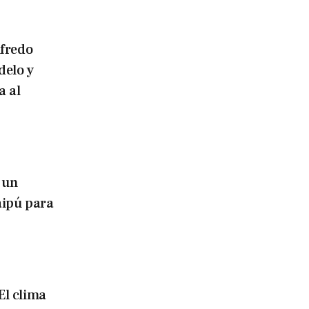
lfredo
delo y
a al
 un
aipú para
El clima