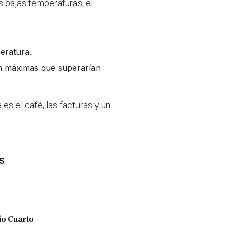
 bajas temperaturas, el
eratura.
on máximas que superarían
es el café, las facturas y un
S
ío Cuarto