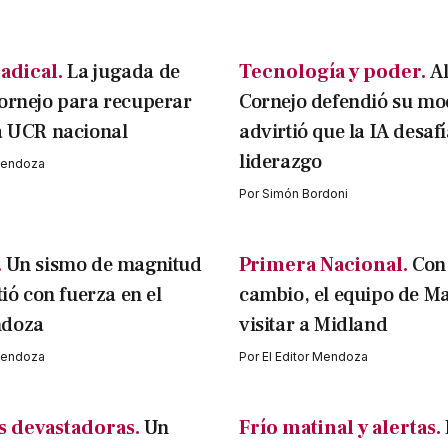
adical.
La jugada de
Tecnología y poder.
A
ornejo para recuperar
Cornejo defendió su mo
a UCR nacional
advirtió que la IA desafí
liderazgo
 Mendoza
Por
Simón Bordoni
.
Un sismo de magnitud
Primera Nacional.
Con
tió con fuerza en el
cambio, el equipo de M
ndoza
visitar a Midland
 Mendoza
Por
El Editor Mendoza
 devastadoras.
Un
Frío matinal y alertas.