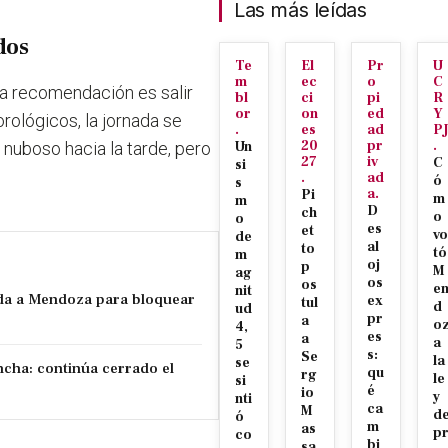
Las más leídas
dos
Te
El
Pr
U
m
ec
o
C
 la recomendación es salir
bl
ci
pi
R
or
on
ed
Y
rológicos, la jornada se
.
es
ad
P
20
pr
.
nuboso hacia la tarde, pero
Un
27
iv
C
si
.
ad
ó
s
a.
Pi
m
m
D
ch
o
o
es
et
vo
de
al
to
tó
m
oj
p
M
ag
os
os
e
nit
da a Mendoza para bloquear
ex
tul
d
ud
pr
a
o
4,
es
a
a
5
s:
Se
la
se
ncha: continúa cerrado el
qu
rg
le
si
é
io
y
nti
ca
M
d
ó
m
as
p
co
bi
sa