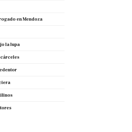
 drogado en Mendoza
jo la lupa
 cárceles
Redentor
ciera
ilinos
ctores