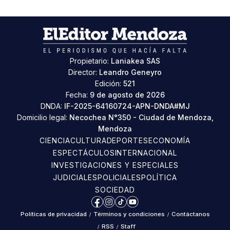
Propietario:
Laniakea SAS
Director:
Leandro Geneyro
Edición:
521
Fecha:
9 de agosto de 2026
DNDA:
IF-2025-64160724-APN-DNDA#MJ
Domicilio legal:
Necochea N°350 - Ciudad de Mendoza,
Mendoza
CIENCIA
CULTURA
DEPORTES
ECONOMÍA
ESPECTÁCULOS
INTERNACIONAL
INVESTIGACIONES Y ESPECIALES
JUDICIALES
POLICIALES
POLÍTICA
SOCIEDAD
Facebook
Instagram
TikTok
YouTube
Políticas de privacidad
/
Términos y condiciones
/
Contáctanos
/
RSS
/
Staff