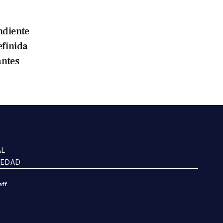
ndiente
efinida
antes
AL
IEDAD
aff