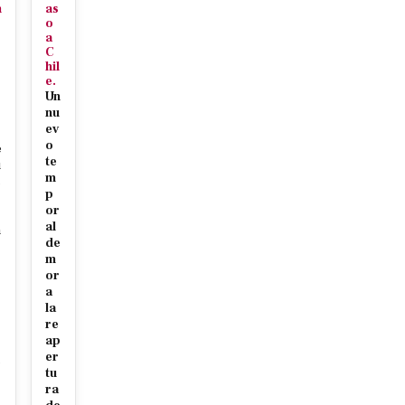
n
as
o
a
C
hil
e.
Un
nu
ev
o
e
te
u
m
c
p
or
al
n
de
m
or
a
la
re
ap
r
er
c
tu
ra