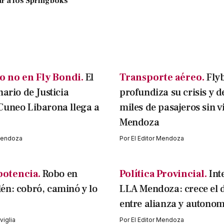
r a los Springboks
o no en Fly Bondi.
El
Transporte aéreo.
Fly
nario de Justicia
profundiza su crisis y d
Cuneo Libarona llega a
miles de pasajeros sin v
Mendoza
 Mendoza
Por
El Editor Mendoza
potencia.
Robo en
Política Provincial.
Int
n: cobró, caminó y lo
LLA Mendoza: crece el 
entre alianza y autonom
iglia
Por
El Editor Mendoza