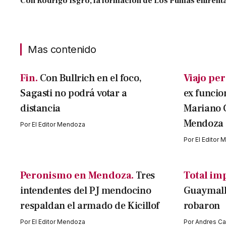
Con Rodrigo Isgró, la formación de Los Pumas enfrenta
Mas contenido
Fin.
Con Bullrich en el foco,
Viajo per
Sagasti no podrá votar a
ex funcio
distancia
Mariano 
Mendoza
Por
El Editor Mendoza
Por
El Editor
Peronismo en Mendoza.
Tres
Total im
intendentes del PJ mendocino
Guaymallé
respaldan el armado de Kicillof
robaron
Por
El Editor Mendoza
Por
Andres Cav