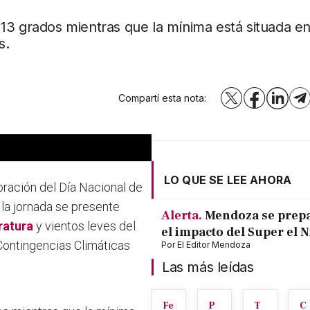
13 grados mientras que la mínima está situada en
s.
Compartí esta nota:
X
Facebook
LinkedI
T
LO QUE SE LEE AHORA
ración del Día Nacional de
 la jornada se presente
Alerta.
Mendoza se prep
ratura
y vientos leves del
el impacto del Super el 
Contingencias Climáticas
Por
El Editor Mendoza
Las más leídas
Fe
P
T
C