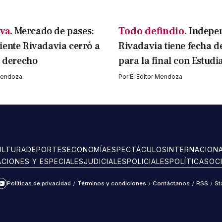
va.
Mercado de pases:
Todo defindio.
Indepe
ente Rivadavia cerró a
Rivadavia tiene fecha d
l derecho
para la final con Estudi
 Mendoza
Por
El Editor Mendoza
ULTURA
DEPORTES
ECONOMÍA
ESPECTÁCULOS
INTERNACION
ACIONES Y ESPECIALES
JUDICIALES
POLICIALES
POLÍTICA
SOC
Políticas de privacidad
/
Términos y condiciones
/
Contáctanos
/
RSS
/
St
ram
kTok
YouTube