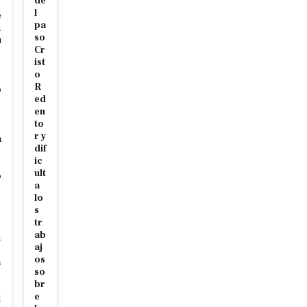
de
l
e
pa
m
so
u
Cr
ist
o
e
R
o
ed
en
s
to
e
r y
a
dif
ic
ult
o
a
lo
s
tr
s
ab
n
aj
os
a
so
br
e
l