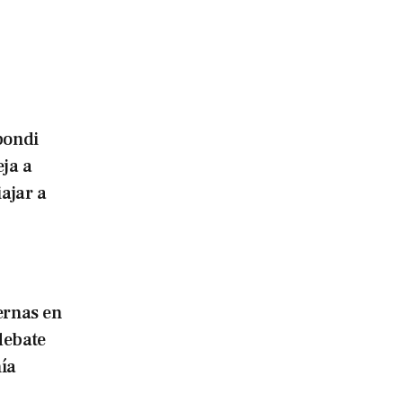
bondi
eja a
iajar a
ernas en
debate
ía