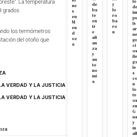
io
oreste". La temperatura
lo
de
y
ne
d
8 grados.
ba
lo
s
i
te
ro
en
p
en
ba
M
ls
tr
ro
en
ar
ando los termómetros
e
n
d
n
ali
oz
tación del otoño que
g
an
a
ci
za
o
y
il
au
g
to
le
no
ZA
s
mí
c
a
n
LA VERDAD Y LA JUSTICIA
lo
te
LA VERDAD Y LA JUSTICIA
o
e
G
u
y
m
doza
al