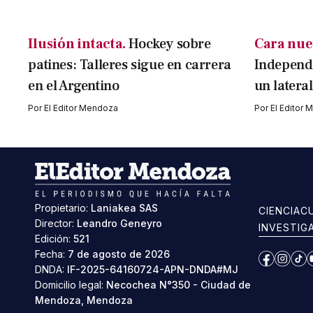
Ilusión intacta.
Hockey sobre
Cara nue
patines: Talleres sigue en carrera
Independi
en el Argentino
un latera
Por
El Editor Mendoza
Por
El Editor
Propietario:
Laniakea SAS
CIENCIA
C
Director:
Leandro Geneyro
INVESTIG
Edición:
521
Fecha:
7 de agosto de 2026
Facebook
Instag
Ti
DNDA:
IF-2025-64160724-APN-DNDA#MJ
Domicilio legal:
Necochea N°350 - Ciudad de
Mendoza, Mendoza