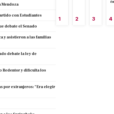
é
en Mendoza
partido con Estudiantes
1
2
3
4
ue debate el Senado
y asistieron a las familias
ado debate la ley de
 Redentor y dificulta los
s por extranjeros: "Era elegir