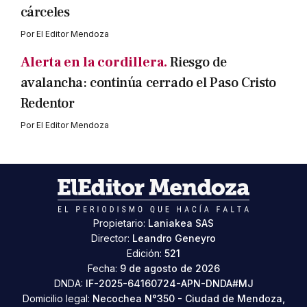
cárceles
Por
El Editor Mendoza
Alerta en la cordillera.
Riesgo de
avalancha: continúa cerrado el Paso Cristo
Redentor
Por
El Editor Mendoza
Propietario:
Laniakea SAS
Director:
Leandro Geneyro
Edición:
521
Fecha:
9 de agosto de 2026
DNDA:
IF-2025-64160724-APN-DNDA#MJ
Domicilio legal:
Necochea N°350 - Ciudad de Mendoza,