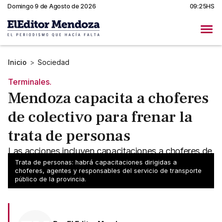
Domingo 9 de Agosto de 2026
09:25HS
Inicio
>
Sociedad
Terminales.
Mendoza capacita a choferes
de colectivo para frenar la
trata de personas
Las acciones incluyen capacitaciones a choferes de
colectivo y personal que se desempeñan en
Trata de personas: habrá capacitaciones dirigidas a
choferes, agentes y responsables del servicio de transporte
distintas áreas del transporte.
público de la provincia.