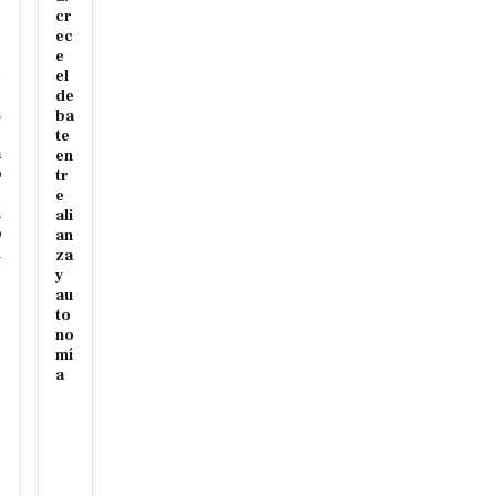
cr
ec
e
e
el
de
n
ba
te
a
en
o
tr
e
n
ali
o
an
d
za
y
au
to
no
mí
a