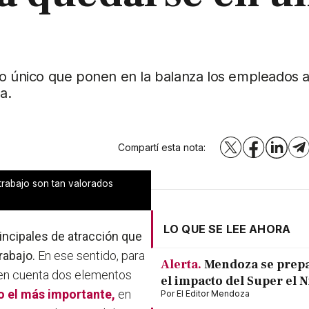
lo único que ponen en la balanza los empleados a
a.
Compartí esta nota:
X
Facebook
LinkedI
T
 trabajo son tan valorados
LO QUE SE LEE AHORA
incipales de atracción que
trabajo.
En ese sentido, para
Alerta.
Mendoza se prep
e en cuenta dos elementos
el impacto del Super el 
 el más importante,
en
Por
El Editor Mendoza