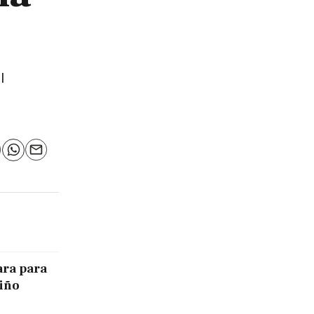
l
n
elegram
WhatsApp
Email
ara para
Niño