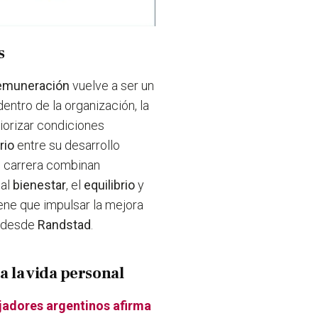
s
emuneración
vuelve a ser un
entro de la organización, la
riorizar condiciones
rio
entre su desarrollo
de carrera combinan
 al
bienestar
, el
equilibrio
y
tiene que impulsar la mejora
n desde
Randstad
.
 la vida personal
ajadores argentinos afirma