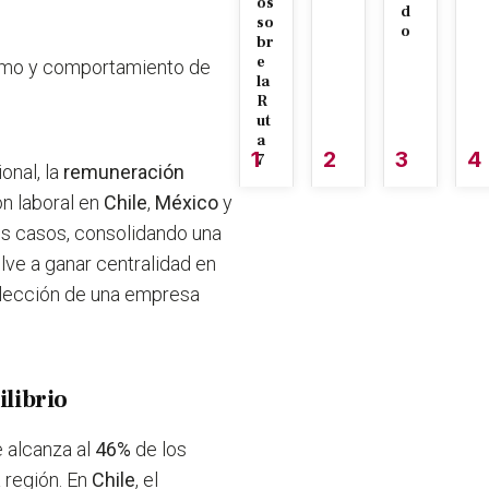
os
d
so
o
br
e
nimo y comportamiento de
la
R
ut
a
1
2
3
4
7
onal, la
remuneración
ón laboral en
Chile
,
México
y
es casos, consolidando una
lve a ganar centralidad en
 elección de una empresa
ilibrio
e alcanza al
46%
de los
 región. En
Chile
, el