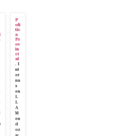
r
P
olí
tic
i
a
a
Pr
ov
in
ci
al
.
I
nt
i
er
na
s
n
en
L
n
L
A
z
M
en
a
d
oz
a: