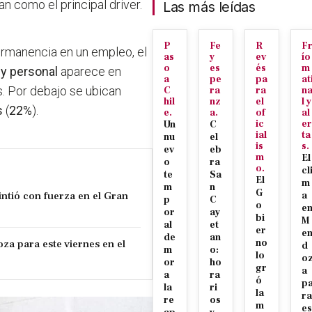
n como el principal driver.
Las más leídas
P
Fe
R
F
 permanencia en un empleo,
el
as
y
ev
ío
o
es
és
m
l y personal
aparece en
a
pe
pa
at
s.
Por debajo se ubican
C
ra
ra
n
hil
nz
el
l y
s
(
22%
).
e.
a.
of
al
ic
er
Un
C
ial
ta
nu
el
is
s.
ev
eb
m
El
o
ra
o.
cl
te
Sa
El
m
m
n
G
ntió con fuerza en el Gran
a
p
C
o
e
or
ay
bi
M
al
et
er
e
de
an
za para este viernes en el
no
d
m
o:
lo
o
or
ho
gr
a
a
ra
ó
p
la
ri
la
ra
re
os
m
es