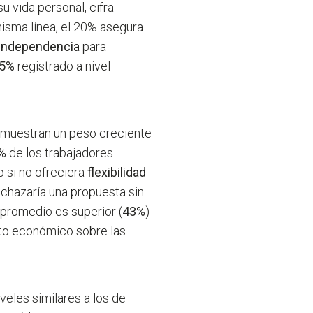
u vida personal, cifra
 misma línea, el 20% asegura
independencia
para
5%
registrado a nivel
muestran un peso creciente
%
de los trabajadores
 si no ofreciera
flexibilidad
chazaría una propuesta sin
l promedio es superior (
43%
)
xto económico sobre las
veles similares a los de