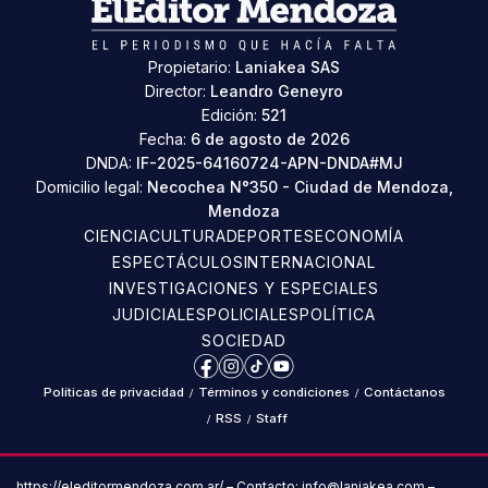
Propietario:
Laniakea SAS
Director:
Leandro Geneyro
Edición:
521
Fecha:
6 de agosto de 2026
DNDA:
IF-2025-64160724-APN-DNDA#MJ
Domicilio legal:
Necochea N°350 - Ciudad de Mendoza,
Mendoza
CIENCIA
CULTURA
DEPORTES
ECONOMÍA
ESPECTÁCULOS
INTERNACIONAL
INVESTIGACIONES Y ESPECIALES
JUDICIALES
POLICIALES
POLÍTICA
SOCIEDAD
Facebook
Instagram
TikTok
YouTube
Políticas de privacidad
/
Términos y condiciones
/
Contáctanos
/
RSS
/
Staff
https://eleditormendoza.com.ar/ – Contacto: info@laniakea.com –