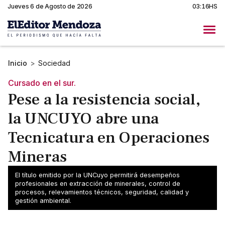
Jueves 6 de Agosto de 2026
03:16HS
Inicio
>
Sociedad
Cursado en el sur.
Pese a la resistencia social,
la UNCUYO abre una
Tecnicatura en Operaciones
Mineras
Se dictará en la UNCuyo de San Rafael desde 2026
El título emitido por la UNCuyo permitirá desempeños
y busca formar técnicos capacitados para una
profesionales en extracción de minerales, control de
procesos, relevamientos técnicos, seguridad, calidad y
minería sostenible en Mendoza.
gestión ambiental.