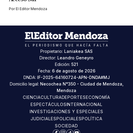
Por
El Editor Mendoza
Propietario:
Laniakea SAS
Director:
Leandro Geneyro
Edición:
521
Fecha:
6 de agosto de 2026
DNDA:
IF-2025-64160724-APN-DNDA#MJ
Domicilio legal:
Necochea N°350 - Ciudad de Mendoza,
Mendoza
CIENCIA
CULTURA
DEPORTES
ECONOMÍA
ESPECTÁCULOS
INTERNACIONAL
INVESTIGACIONES Y ESPECIALES
JUDICIALES
POLICIALES
POLÍTICA
SOCIEDAD