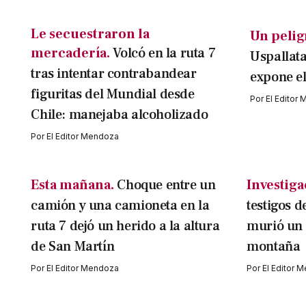
Le secuestraron la
Un pelig
mercadería.
Volcó en la ruta 7
Uspallata
tras intentar contrabandear
expone el
figuritas del Mundial desde
Por
El Editor
Chile: manejaba alcoholizado
Por
El Editor Mendoza
Esta mañana.
Choque entre un
Investiga
camión y una camioneta en la
testigos d
ruta 7 dejó un herido a la altura
murió un 
de San Martín
montaña
Por
El Editor Mendoza
Por
El Editor 