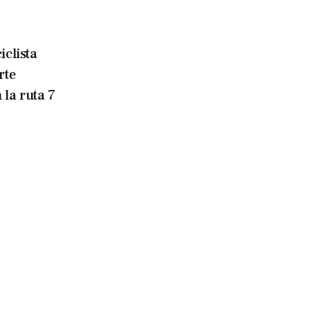
clista
rte
 la ruta 7