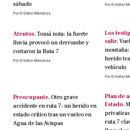
sábado
Por
El Editor 
Por
El Editor Mendoza
Los testi
Atentos.
Tomá nota: la fuerte
salir.
Vuel
lluvia provocó un derrumbe y
montaña: 
cortaron la Ruta 7
herido tra
Por
El Editor Mendoza
vehículo
Por
El Editor 
Plan de 
Preocupante.
Otro grave
Estado.
M
accidente en ruta 7: un herido en
privatiza
estado crítico tras un vuelco en
ruta 7 cla
Agua de las Avispas