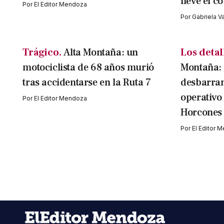
lleve el c
Por
El Editor Mendoza
Por
Gabriela V
Trágico.
Alta Montaña: un
Los detal
motociclista de 68 años murió
Montaña:
tras accidentarse en la Ruta 7
desbarran
operativo
Por
El Editor Mendoza
Horcones
Por
El Editor 