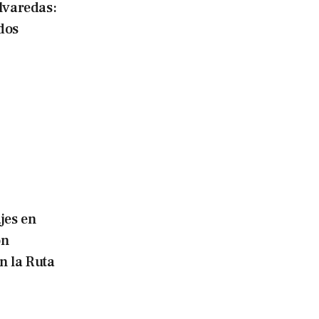
lvaredas:
dos
jes en
on
n la Ruta