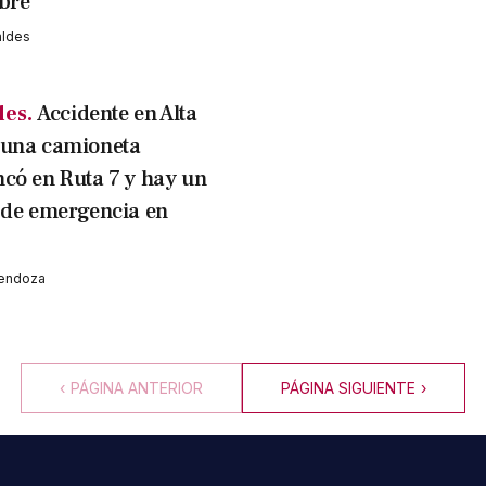
obre
aldes
les.
Accidente en Alta
 una camioneta
có en Ruta 7 y hay un
 de emergencia en
Mendoza
‹
PÁGINA ANTERIOR
PÁGINA SIGUIENTE
›