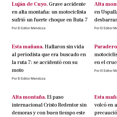
Luján de Cuyo.
Grave accidente
Alta mon
en alta montaña: un motociclista
en Uspall
sufrió un fuerte choque en Ruta 7
desbarran
Por
El Editor Mendoza
Por
El Editor 
Esta mañana.
Hallaron sin vida
Paradero
al periodista que era buscado en
motociclis
la ruta 7: se accidentó con su
en el cruc
moto
Por
El Editor 
Por
El Editor Mendoza
Alta montaña.
El paso
Esta mañ
internacional Cristo Redentor sin
volcó en 
demoras y con buen tiempo este
precaució