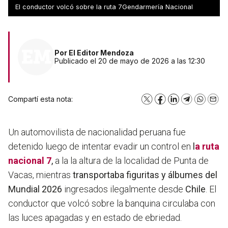
contrabando
El conductor volcó sobre la ruta 7Gendarmería Nacional
Por
El Editor Mendoza
Publicado el 20 de mayo de 2026 a las 12:30
Compartí esta nota:
X
Facebook
LinkedIn
Telegram
WhatsA
Emai
Un automovilista de nacionalidad peruana fue
detenido luego de intentar evadir un control en
l
a ruta
nacional 7
,
a la la altura de la localidad de Punta de
Vacas, mientras
transportaba figuritas y álbumes del
Mundial 2026
ingresados ilegalmente desde
Chile
. El
conductor que volcó sobre la banquina circulaba con
las luces apagadas y en estado de ebriedad.