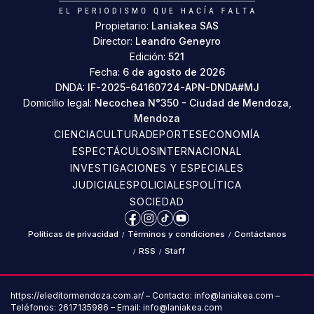
Propietario:
Laniakea SAS
Director:
Leandro Geneyro
Edición:
521
Fecha:
6 de agosto de 2026
DNDA:
IF-2025-64160724-APN-DNDA#MJ
Domicilio legal:
Necochea N°350 - Ciudad de Mendoza,
Mendoza
CIENCIA
CULTURA
DEPORTES
ECONOMÍA
ESPECTÁCULOS
INTERNACIONAL
INVESTIGACIONES Y ESPECIALES
JUDICIALES
POLICIALES
POLÍTICA
SOCIEDAD
Facebook
Instagram
TikTok
YouTube
Políticas de privacidad
/
Términos y condiciones
/
Contáctanos
/
RSS
/
Staff
https://eleditormendoza.com.ar/ – Contacto: info@laniakea.com –
Teléfonos: 2617135986 – Email: info@laniakea.com