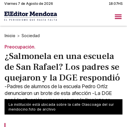
Viernes 7 de Agosto de 2026
18:07HS
Inicio
>
Sociedad
Preocupación.
¿Salmonela en una escuela
de San Rafael? Los padres se
quejaron y la DGE respondió
-Padres de alumnos de la escuela Pedro Ortíz
denunciaron un brote de esta afección -La DGE
negó la situación y reconoce que la limpieza se
La institución está ubicada sobre la calle Olascoaga del sur
hace de forma normal
mendocino.foto de archivo