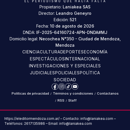
Propietario:
Laniakea SAS
Director:
Leandro Geneyro
Edición:
521
Fecha:
10 de agosto de 2026
DNDA:
IF-2025-64160724-APN-DNDA#MJ
Domicilio legal:
Necochea N°350 - Ciudad de Mendoza,
Mendoza
CIENCIA
CULTURA
DEPORTES
ECONOMÍA
ESPECTÁCULOS
INTERNACIONAL
INVESTIGACIONES Y ESPECIALES
JUDICIALES
POLICIALES
POLÍTICA
SOCIEDAD
Facebook
Instagram
TikTok
YouTube
Políticas de privacidad
/
Términos y condiciones
/
Contáctanos
/
RSS
/
Staff
https://eleditormendoza.com.ar/ – Contacto: info@laniakea.com –
Teléfonos: 2617135986 – Email: info@laniakea.com