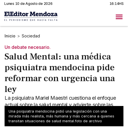
Lunes 10 de Agosto de 2026
16:14HS
Inicio
>
Sociedad
Un debate necesario.
Salud Mental: una médica
psiquiatra mendocina pide
reformar con urgencia una
ley
La psiquiatra Mariel Maestri cuestiona el enfoque
actual sobre la salud mental y advierte sobre las
consecuencias de no intervenir a tiempo en cuadros
Una psiquiatra mendocina pidió una legislación con una
mirada más realista, más humana y más cercana a quienes
severos
transitan situaciones de salud mental.foto de archivo