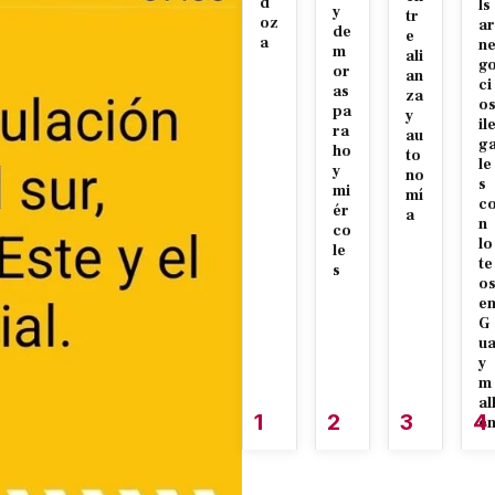
d
ls
y
tr
oz
ar
de
e
a
n
m
ali
g
or
an
ci
as
za
o
pa
y
il
ra
au
g
ho
to
le
y
no
s
mi
mí
c
ér
a
n
co
lo
le
te
s
o
e
G
u
y
m
al
1
2
3
4
é