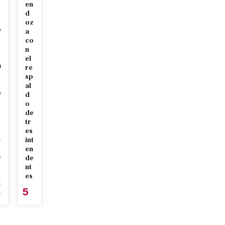
en
d
e
oz
o
a
co
s
n
e
el
a
re
sp
al
o
d
o
de
tr
s
es
n
int
en
a
de
nt
es
l
5
n