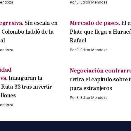
 Mendoza
Por
El Editor Mendoza
egresiva.
Sin escala en
Mercado de pases.
El e
 Colombo habló de la
Plate que llega a Hurac
al
Rafael
 Mendoza
Por
El Editor Mendoza
idad
Negociación contrarre
va.
Inauguran la
retira el capítulo sobre 
Ruta 33 tras invertir
para extranjeros
llones
Por
El Editor Mendoza
 Mendoza