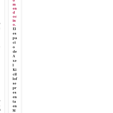
o
m
en
d
oc
in
e
o.
u
El
c
es
pa
ci
n
o
de
A
xe
l
Ki
cil
r
lof
c
se
pr
es
en
e
ta
m
en
u
M