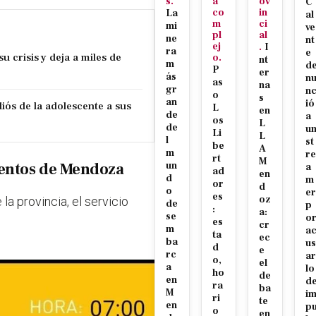
s.
a
ov
C
co
in
La
al
m
ci
mi
ve
pl
al
ne
nt
ej
.
I
ra
e
u crisis y deja a miles de
o.
nt
m
d
P
er
ás
n
as
na
gr
n
o
s
an
ió
iós de la adolescente a sus
L
en
de
a
os
L
de
u
Li
L
l
st
be
A
m
re
rt
M
entos de Mendoza
un
a
ad
en
d
m
or
d
o
er
es
oz
la provincia, el servicio
de
p
:
a:
se
o
es
cr
m
a
ta
ec
ba
us
d
e
rc
ar
o,
el
a
lo
ho
de
en
d
ra
ba
M
i
ri
te
en
p
o
en