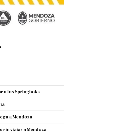
A
r a los Springboks
cia
llega a Mendoza
s sin viajar a Mendoza