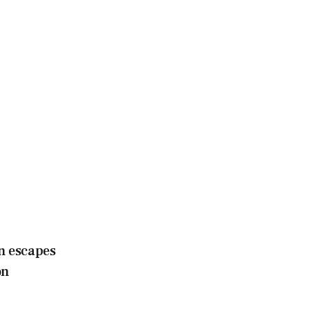
n escapes
on