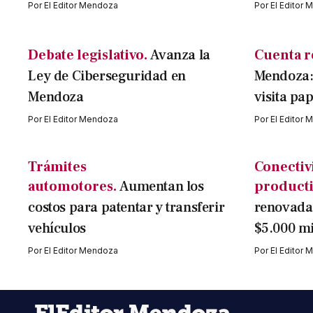
Por
El Editor Mendoza
Por
El Editor
Debate legislativo.
Avanza la
Cuenta r
Ley de Ciberseguridad en
Mendoza:
Mendoza
visita pap
Por
El Editor Mendoza
Por
El Editor
Trámites
Conectiv
automotores.
Aumentan los
producti
costos para patentar y transferir
renovada 
vehículos
$5.000 mi
Por
El Editor Mendoza
Por
El Editor