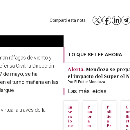
Compartí esta nota:
X
Facebook
LinkedI
T
LO QUE SE LEE AHORA
man ráfagas de viento y
ensa Civil, la Dirección
Alerta.
Mendoza se prep
7 de mayo, se ha
el impacto del Super el 
en el turno mañana en las
Por
El Editor Mendoza
largüe
.
Las más leídas
In
P
P
C
irtual a través de la
ve
an
olí
o
rs
or
tic
fli
io
a
a
ct
ne
m
Pr
o.