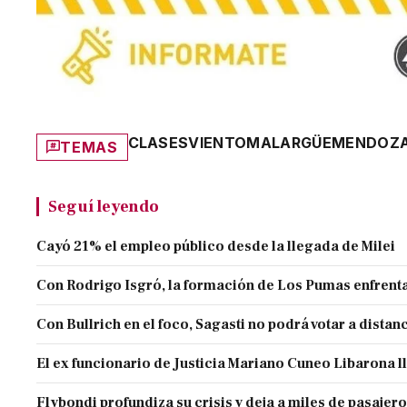
CLASES
VIENTO
MALARGÜE
MENDOZ
TEMAS
Seguí leyendo
Cayó 21% el empleo público desde la llegada de Milei
Con Rodrigo Isgró, la formación de Los Pumas enfrenta
Con Bullrich en el foco, Sagasti no podrá votar a distan
El ex funcionario de Justicia Mariano Cuneo Libarona 
Flybondi profundiza su crisis y deja a miles de pasajero