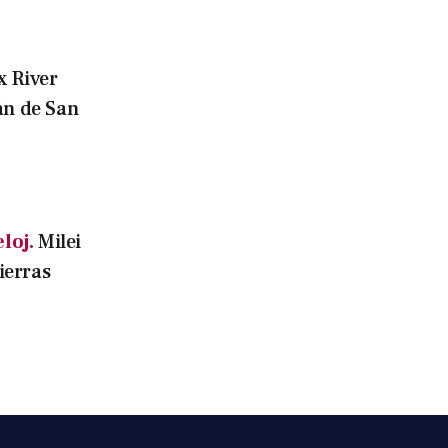
x River
án de San
loj.
Milei
tierras