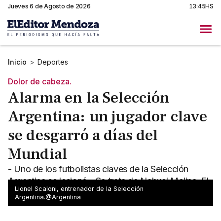
Jueves 6 de Agosto de 2026
13:45HS
Inicio
>
Deportes
Dolor de cabeza.
Alarma en la Selección
Argentina: un jugador clave
se desgarró a días del
Mundial
- Uno de los futbolistas claves de la Selección
Argentina se lesionó - Se trata de Nahuel Molina. El
Lionel Scaloni, entrenador de la Selección
hombre del Atlético Madrid se desgarró
Argentina.@Argentina