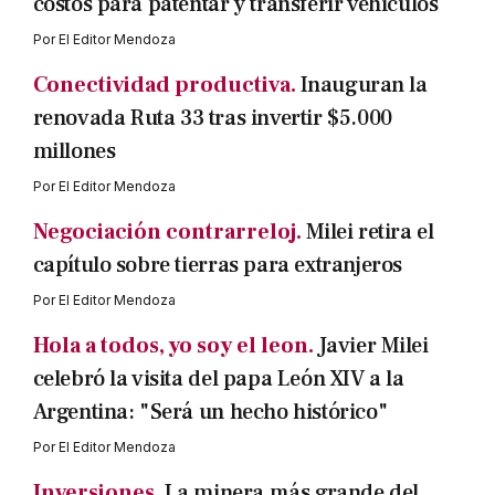
costos para patentar y transferir vehículos
Por
El Editor Mendoza
Conectividad productiva.
Inauguran la
renovada Ruta 33 tras invertir $5.000
millones
Por
El Editor Mendoza
Negociación contrarreloj.
Milei retira el
capítulo sobre tierras para extranjeros
Por
El Editor Mendoza
Hola a todos, yo soy el leon.
Javier Milei
celebró la visita del papa León XIV a la
Argentina: "Será un hecho histórico"
Por
El Editor Mendoza
Inversiones.
La minera más grande del