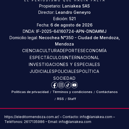
Propietario:
Laniakea SAS
Director:
Leandro Geneyro
Edición:
521
Fecha:
6 de agosto de 2026
DNDA:
IF-2025-64160724-APN-DNDA#MJ
Domicilio legal:
Necochea N°350 - Ciudad de Mendoza,
Mendoza
CIENCIA
CULTURA
DEPORTES
ECONOMÍA
ESPECTÁCULOS
INTERNACIONAL
INVESTIGACIONES Y ESPECIALES
JUDICIALES
POLICIALES
POLÍTICA
SOCIEDAD
Facebook
Instagram
TikTok
YouTube
Políticas de privacidad
/
Términos y condiciones
/
Contáctanos
/
RSS
/
Staff
https://eleditormendoza.com.ar/ – Contacto: info@laniakea.com –
Teléfonos: 2617135986 – Email: info@laniakea.com