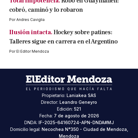
Total impotencia.
Robo en Guaymallén:
cobró, caminó y lo robaron
Por
Andres Caviglia
Ilusión intacta.
Hockey sobre patines:
Talleres sigue en carrera en el Argentino
Por
El Editor Mendoza
Propietario:
Laniakea SAS
Director:
Leandro Geneyro
Edición:
521
Fecha:
7 de agosto de 2026
DNDA:
IF-2025-64160724-APN-DNDA#MJ
Domicilio legal:
Necochea N°350 - Ciudad de Mendoza,
Mendoza