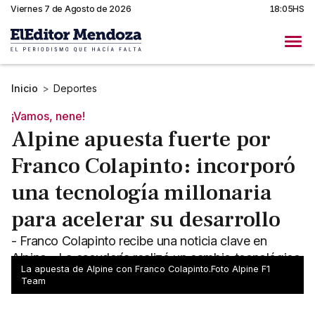
Viernes 7 de Agosto de 2026
18:05HS
Inicio
>
Deportes
¡Vamos, nene!
Alpine apuesta fuerte por
Franco Colapinto: incorporó
una tecnología millonaria
para acelerar su desarrollo
- Franco Colapinto recibe una noticia clave en
Alpine - La escudería realizó un cambio tecnológico
La apuesta de Alpine con Franco Colapinto.Foto Alpine F1
que puede potenciar su futuro en la Fórmula 1
Team