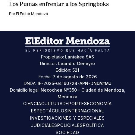
Los Pumas enfrentar a los Springboks
Por
El Editor Mendoza
Propietario:
Laniakea SAS
Director:
Leandro Geneyro
Edición:
521
Fecha:
7 de agosto de 2026
DNDA:
IF-2025-64160724-APN-DNDA#MJ
Domicilio legal:
Necochea N°350 - Ciudad de Mendoza,
Mendoza
CIENCIA
CULTURA
DEPORTES
ECONOMÍA
ESPECTÁCULOS
INTERNACIONAL
INVESTIGACIONES Y ESPECIALES
JUDICIALES
POLICIALES
POLÍTICA
SOCIEDAD