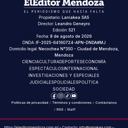
Propietario:
Laniakea SAS
Director:
Leandro Geneyro
Edición:
521
Fecha:
8 de agosto de 2026
DNDA:
IF-2025-64160724-APN-DNDA#MJ
Domicilio legal:
Necochea N°350 - Ciudad de Mendoza,
Mendoza
CIENCIA
CULTURA
DEPORTES
ECONOMÍA
ESPECTÁCULOS
INTERNACIONAL
INVESTIGACIONES Y ESPECIALES
JUDICIALES
POLICIALES
POLÍTICA
SOCIEDAD
Facebook
Instagram
TikTok
YouTube
Políticas de privacidad
/
Términos y condiciones
/
Contáctanos
/
RSS
/
Staff
https://eleditormendoza.com.ar/ – Contacto: info@laniakea.com –