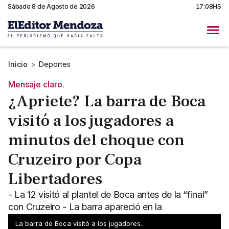
Sábado 8 de Agosto de 2026
17:08HS
Inicio
>
Deportes
Mensaje claro.
¿Apriete? La barra de Boca
visitó a los jugadores a
minutos del choque con
Cruzeiro por Copa
Libertadores
- La 12 visitó al plantel de Boca antes de la “final”
con Cruzeiro - La barra apareció en la
concentración y habló con el plantel
La barra de Boca visitó a los jugadores.