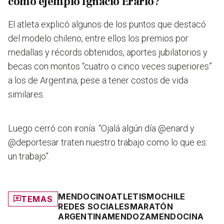
como ejemplo Ignacio Erario?
El atleta explicó algunos de los puntos que destacó
del modelo chileno, entre ellos los premios por
medallas y récords obtenidos, aportes jubilatorios y
becas con montos “cuatro o cinco veces superiores”
a los de Argentina, pese a tener costos de vida
similares.
Luego cerró con ironía: “Ojalá algún día @enard y
@deportesar traten nuestro trabajo como lo que es:
un trabajo”.
MENDOCINO
ATLETISMO
CHILE
TEMAS
REDES SOCIALES
MARATÓN
ARGENTINA
MENDOZA
MENDOCINA