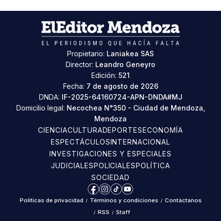
Propietario:
Laniakea SAS
Director:
Leandro Geneyro
Edición:
521
Fecha:
7 de agosto de 2026
DNDA:
IF-2025-64160724-APN-DNDA#MJ
Domicilio legal:
Necochea N°350 - Ciudad de Mendoza,
Mendoza
CIENCIA
CULTURA
DEPORTES
ECONOMÍA
ESPECTÁCULOS
INTERNACIONAL
INVESTIGACIONES Y ESPECIALES
JUDICIALES
POLICIALES
POLÍTICA
SOCIEDAD
Facebook
Instagram
TikTok
YouTube
Políticas de privacidad
/
Términos y condiciones
/
Contáctanos
/
RSS
/
Staff