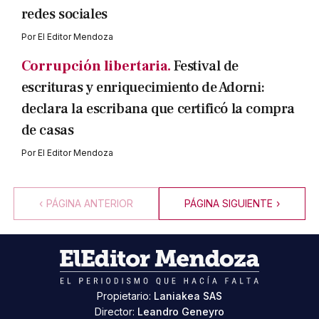
redes sociales
Por
El Editor Mendoza
Corrupción libertaria.
Festival de
escrituras y enriquecimiento de Adorni:
declara la escribana que certificó la compra
de casas
Por
El Editor Mendoza
‹
PÁGINA ANTERIOR
PÁGINA SIGUIENTE
›
Propietario:
Laniakea SAS
Director:
Leandro Geneyro