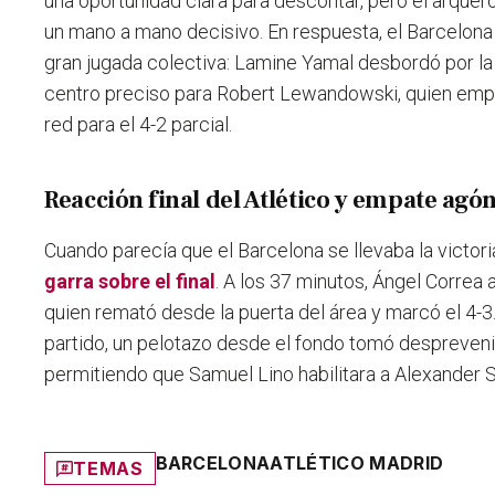
una oportunidad clara para descontar, pero el arque
un mano a mano decisivo. En respuesta, el Barcelona 
gran jugada colectiva: Lamine Yamal desbordó por la
centro preciso para Robert Lewandowski, quien empuj
red para el 4-2 parcial.
Reacción final del Atlético y empate agó
Cuando parecía que el Barcelona se llevaba la victori
garra sobre el final
. A los 37 minutos, Ángel Correa 
quien remató desde la puerta del área y marcó el 4-3.
partido, un pelotazo desde el fondo tomó desprevenid
permitiendo que Samuel Lino habilitara a Alexander Sor
BARCELONA
ATLÉTICO MADRID
TEMAS