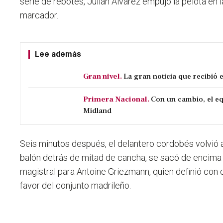
serie de rebotes, Julián Álvarez empujó la pelota en la
marcador.
Lee además
Gran nivel.
La gran noticia que recibió 
Primera Nacional.
Con un cambio, el eq
Midland
Seis minutos después, el delantero cordobés volvió a
balón detrás de mitad de cancha, se sacó de encima a 
magistral para Antoine Griezmann, quien definió con c
favor del conjunto madrileño.