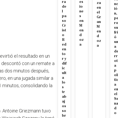
ra
es
za
n
de
io
en
ió
l
ne
el
n,
pa
s
Gr
p
so
en
an
r
Cr
M
M
su
ist
en
en
fri
o
d
d
ó
R
oz
oz
u
ed
a
a
a
en
d
to
virtió el resultado en un
rr
r y
ot
ri descontó con un remate a
dif
a
ic
nas dos minutos después,
p
ult
ol
o, en una jugada similar a
a
ti
lo
a
41 minutos, consolidando la
s
e
tr
el
ab
S
aj
n
os
d
. Antoine Griezmann tuvo
so
o
br