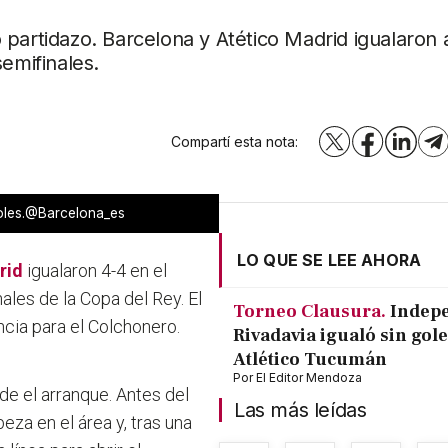
 partidazo. Barcelona y Atético Madrid igualaron 
emifinales.
Compartí esta nota:
X
Facebook
LinkedI
T
goles.@Barcelona_es
LO QUE SE LEE AHORA
rid
igualaron 4-4 en el
ales de la Copa del Rey. El
Torneo Clausura.
Indep
encia para el Colchonero.
Rivadavia igualó sin gole
Atlético Tucumán
Por
El Editor Mendoza
de el arranque
. Antes del
Las más leídas
za en el área y, tras una