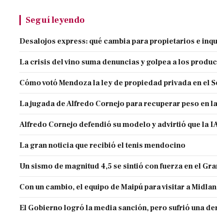
Seguí leyendo
Desalojos express: qué cambia para propietarios e inqu
La crisis del vino suma denuncias y golpea a los produ
Cómo votó Mendoza la ley de propiedad privada en el 
La jugada de Alfredo Cornejo para recuperar peso en l
Alfredo Cornejo defendió su modelo y advirtió que la IA
La gran noticia que recibió el tenis mendocino
Un sismo de magnitud 4,5 se sintió con fuerza en el G
Con un cambio, el equipo de Maipú para visitar a Midla
El Gobierno logró la media sanción, pero sufrió una der