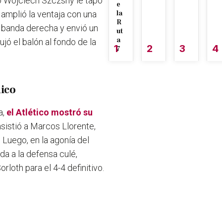
ro Wojciech Szczsny le tapó
e
amplió la ventaja con una
la
R
 banda derecha y envió un
ut
a
ó el balón al fondo de la
1
2
3
4
7
nico
a,
el Atlético mostró su
asistió a Marcos Llorente,
 Luego, en la agonía del
a a la defensa culé,
loth para el 4-4 definitivo.