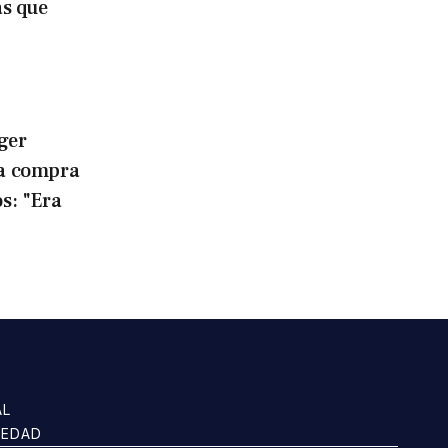
as que
ger
la compra
os: "Era
AL
IEDAD