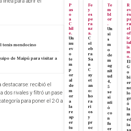
 línea para abrir el
P
Fe
Te
R
as
y
m
ev
o
es
bl
és
a
pe
or
p
C
ra
.
ra
hil
nz
el
Un
e.
a.
of
si
ic
Un
C
s
ia
nu
el
el tenis mendocino
m
is
ev
eb
o
m
o
ra
de
o.
uipo de Maipú para visitar a
te
Sa
m
El
m
n
ag
G
p
C
nit
o
or
ay
ud
bi
al
et
4,
er
 destacarse: recibió el
de
an
5
n
m
o:
dos rivales y filtró un pase
se
lo
or
ho
si
g
ategoría para poner el 2-0 a
a
ra
nti
ó
la
ri
ó
la
re
os
co
m
ap
y
n
e
er
pr
fu
ia
tu
oc
er
sa