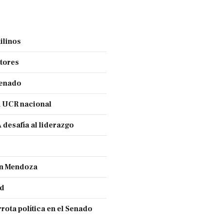
ilinos
ctores
Senado
a UCR nacional
 desafía al liderazgo
ran Mendoza
nd
rota política en el Senado