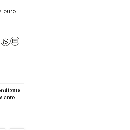
a puro
n
elegram
WhatsApp
Email
endiente
s ante