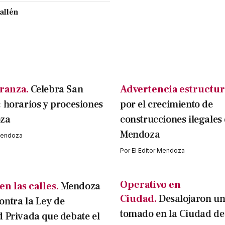
allén
eranza.
Celebra San
Advertencia estructur
 horarios y procesiones
por el crecimiento de
za
construcciones ilegales
Mendoza
 Mendoza
Por
El Editor Mendoza
Operativo en
n las calles.
Mendoza
Ciudad.
Desalojaron un
ntra la Ley de
tomado en la Ciudad d
 Privada que debate el