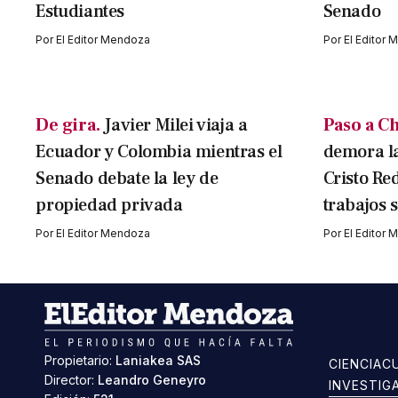
Estudiantes
Senado
Por
El Editor Mendoza
Por
El Editor
De gira.
Javier Milei viaja a
Paso a Ch
Ecuador y Colombia mientras el
demora la
Senado debate la ley de
Cristo Red
propiedad privada
trabajos 
Por
El Editor Mendoza
Por
El Editor
Propietario:
Laniakea SAS
CIENCIA
C
Director:
Leandro Geneyro
INVESTIG