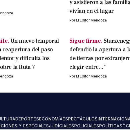
y asistieron a las famili
vivían en el lugar
 Mendoza
Por
El Editor Mendoza
ile.
Un nuevo temporal
Sigue firme.
Sturzeneg
 reapertura del paso
defendió la apertura a 
entor y dificulta los
de tierras por extranjer
sobre la Ruta 7
elegir entre..."
 Mendoza
Por
El Editor Mendoza
ULTURA
DEPORTES
ECONOMÍA
ESPECTÁCULOS
INTERNACION
ACIONES Y ESPECIALES
JUDICIALES
POLICIALES
POLÍTICA
SOC