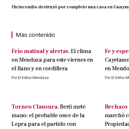
Un incendio destruyó por completo una casa en Guaym
Mas contenido
Frío matinal y alertas.
El clima
Fe y esp
en Mendoza para este viernes en
Cayetano:
el llano y en cordillera
en Mendo
Por
El Editor Mendoza
Por
El Editor
Torneo Clausura.
Berti mete
Rechazo e
mano: el probable once de la
marchó co
Lepra para el partido con
Propiedad