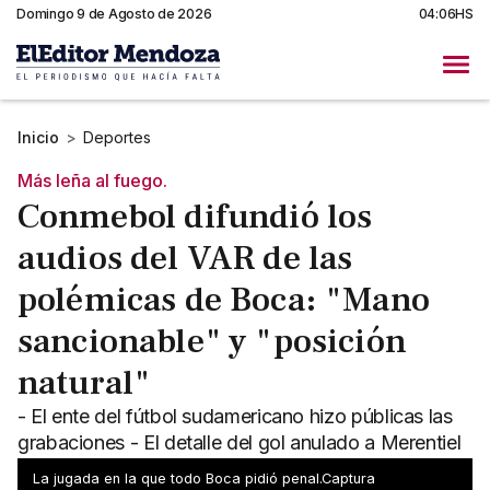
Domingo 9 de Agosto de 2026
04:06HS
Inicio
>
Deportes
Más leña al fuego.
Conmebol difundió los
audios del VAR de las
polémicas de Boca: "Mano
sancionable" y "posición
natural"
- El ente del fútbol sudamericano hizo públicas las
grabaciones - El detalle del gol anulado a Merentiel
y el penal que reclamó todo el estadio sobre el final
La jugada en la que todo Boca pidió penal.Captura