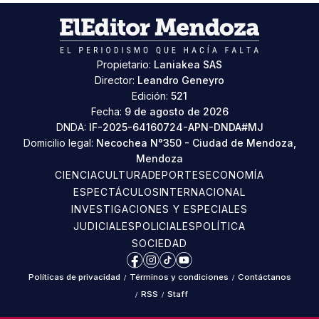
Propietario:
Laniakea SAS
Director:
Leandro Geneyro
Edición:
521
Fecha:
9 de agosto de 2026
DNDA:
IF-2025-64160724-APN-DNDA#MJ
Domicilio legal:
Necochea N°350 - Ciudad de Mendoza,
Mendoza
CIENCIA
CULTURA
DEPORTES
ECONOMÍA
ESPECTÁCULOS
INTERNACIONAL
INVESTIGACIONES Y ESPECIALES
JUDICIALES
POLICIALES
POLÍTICA
SOCIEDAD
Facebook
Instagram
TikTok
YouTube
Políticas de privacidad
/
Términos y condiciones
/
Contáctanos
/
RSS
/
Staff