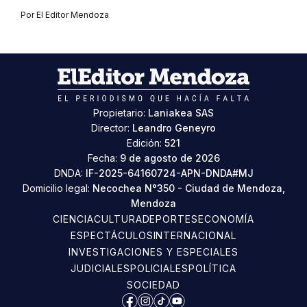
Por
El Editor Mendoza
Propietario:
Laniakea SAS
Director:
Leandro Geneyro
Edición:
521
Fecha:
9 de agosto de 2026
DNDA:
IF-2025-64160724-APN-DNDA#MJ
Domicilio legal:
Necochea N°350 - Ciudad de Mendoza,
Mendoza
CIENCIA
CULTURA
DEPORTES
ECONOMÍA
ESPECTÁCULOS
INTERNACIONAL
INVESTIGACIONES Y ESPECIALES
JUDICIALES
POLICIALES
POLÍTICA
SOCIEDAD
Facebook
Instagram
TikTok
YouTube