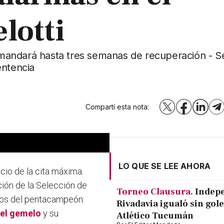
lotti
demandará hasta tres semanas de recuperación - S
entencia
Compartí esta nota:
X
Facebook
LinkedI
T
LO QUE SE LEE AHORA
icio de la cita máxima.
ción de la Selección de
Torneo Clausura.
Indep
ntos del pentacampeón:
Rivadavia igualó sin gole
 el gemelo
y su
Atlético Tucumán