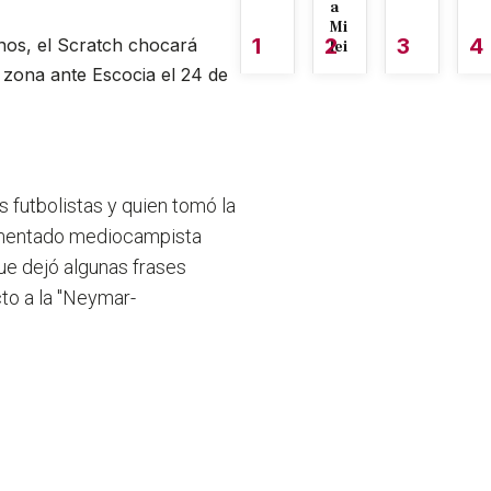
a
Mi
1
2
3
4
nos, el Scratch chocará
lei
la zona ante Escocia el 24 de
s futbolistas y quien tomó la
rimentado mediocampista
ue dejó algunas frases
to a la "Neymar-