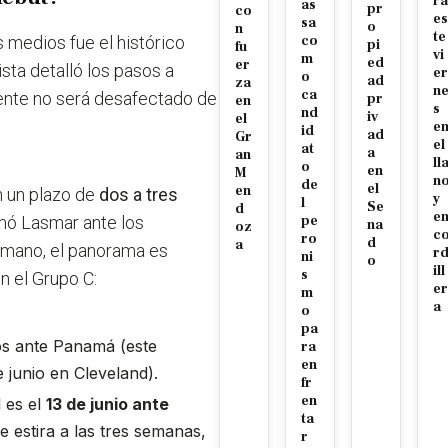
ra
as
pr
co
es
sa
o
n
te
s medios fue el histórico
co
pi
fu
vi
m
ed
er
ista detalló los pasos a
er
o
ad
za
n
ca
mente no será desafectado de
pr
en
s
nd
iv
el
e
id
ad
Gr
el
at
a
an
ll
o
en
M
n
de
el
en
n un plazo de
dos a tres
y
l
Se
d
e
irmó Lasmar ante los
pe
na
oz
c
ro
d
a
a mano, el panorama es
r
ni
o
ill
s
n el Grupo C:
er
m
a
o
pa
os ante Panamá (este
ra
en
 junio en Cleveland).
fr
en
l es el
13 de junio ante
ta
 estira a las tres semanas,
r