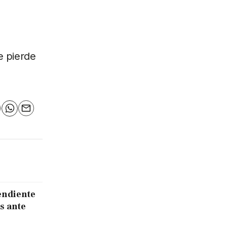
e pierde
n
elegram
WhatsApp
Email
endiente
s ante