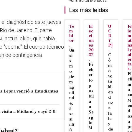
Por
El Editor Mendoza
Las más leídas
 el diagnóstico este jueves
Te
El
U
F
ío de Janeiro. El parte
m
ec
C
ío
bl
ci
R
m
su actual club-, que había
or
on
Y
at
.
es
PJ
n
e "edema". El cuerpo técnico
20
.
l y
Un
an de contingencia.
27
al
C
si
.
er
ó
s
ta
Pi
m
m
s.
ch
o
o
El
et
vo
de
cl
to
tó
m
m
p
M
ag
a
la Lepra venció a Estudiantes
os
en
nit
e
tul
d
ud
M
a
oz
4,
e
a
a
5
visita a Midland y cayó 2-0
d
Se
la
se
o
rg
le
si
a
io
y
nti
p
M
de
debut?
ó