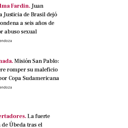
lma Fardin.
Juan
a Justicia de Brasil dejó
condena a seis años de
or abuso sexual
Mendoza
nada.
Misión San Pablo:
ere romper su maleficio
 por Copa Sudamericana
Mendoza
ertadores.
La fuerte
 de Úbeda tras el