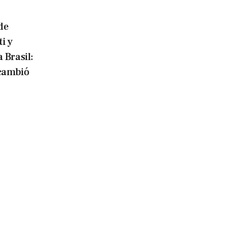
de
i y
 Brasil:
 cambió