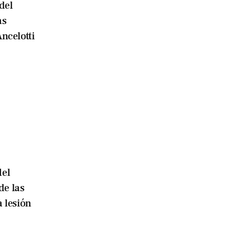
del
as
ncelotti
del
e las
 lesión