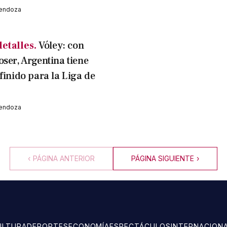
Mendoza
etalles.
Vóley: con
oser, Argentina tiene
finido para la Liga de
Mendoza
‹
PÁGINA ANTERIOR
PÁGINA SIGUIENTE
›
ULTURA
DEPORTES
ECONOMÍA
ESPECTÁCULOS
INTERNACION