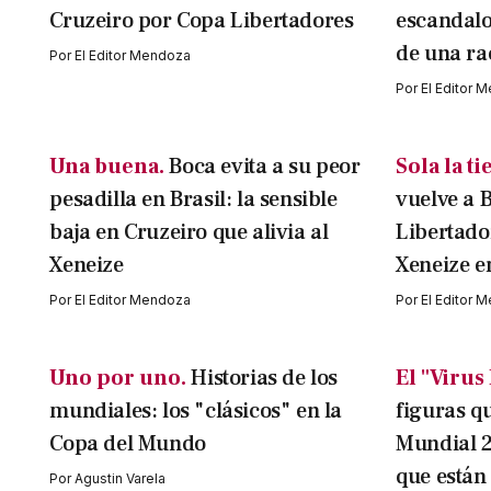
Cruzeiro por Copa Libertadores
escandalos
de una ra
Por
El Editor Mendoza
Por
El Editor 
Una buena.
Boca evita a su peor
Sola la t
pesadilla en Brasil: la sensible
vuelve a 
baja en Cruzeiro que alivia al
Libertador
Xeneize
Xeneize e
Por
El Editor Mendoza
Por
El Editor 
Uno por uno.
Historias de los
El "Virus
mundiales: los "clásicos" en la
figuras qu
Copa del Mundo
Mundial 20
que están
Por
Agustin Varela