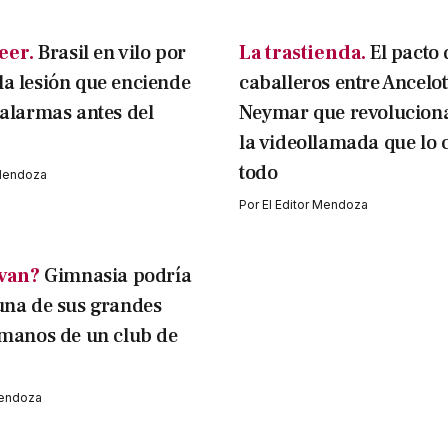
eer.
Brasil en vilo por
La trastienda.
El pacto 
a lesión que enciende
caballeros entre Ancelott
 alarmas antes del
Neymar que revoluciona
la videollamada que lo
todo
 Mendoza
Por
El Editor Mendoza
evan?
Gimnasia podría
una de sus grandes
 manos de un club de
Mendoza