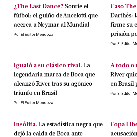
¿The Last Dance?
Sonríe el
Caso The
fútbol: el guiño de Ancelotti que
Darthés: l
acerca a Neymar al Mundial
firme su 
prisión p
Por
El Editor Mendoza
Por
El Editor 
Igualó a su clásico rival.
La
A todo o 
legendaria marca de Boca que
River qui
alcanzó River tras su agónico
en Brasil
triunfo en Brasil
Por
El Editor 
Por
El Editor Mendoza
Insólita.
La estadística negra que
Copa Lib
dejó la caída de Boca ante
acusación