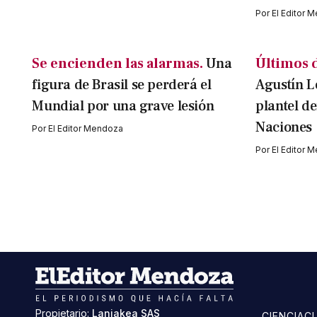
Por
El Editor 
Se encienden las alarmas.
Una
Últimos d
figura de Brasil se perderá el
Agustín L
Mundial por una grave lesión
plantel de
Naciones
Por
El Editor Mendoza
Por
El Editor 
Propietario:
Laniakea SAS
CIENCIA
C