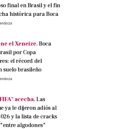
o final en Brasil y el fin
cha histórica para Boca
Mendoza
iene el Xeneize.
Boca
Brasil por Copa
es: el récord del
n suelo brasileño
Mendoza
 FIFA" acecha.
Las
e ya le dijeron adiós al
26 y la lista de cracks
 "entre algodones"