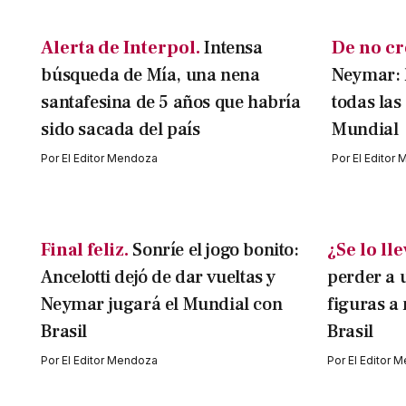
Alerta de Interpol.
Intensa
De no cr
búsqueda de Mía, una nena
Neymar: l
santafesina de 5 años que habría
todas las
sido sacada del país
Mundial
Por
El Editor Mendoza
Por
El Editor
Final feliz.
Sonríe el jogo bonito:
¿Se lo ll
Ancelotti dejó de dar vueltas y
perder a 
Neymar jugará el Mundial con
figuras a
Brasil
Brasil
Por
El Editor Mendoza
Por
El Editor 