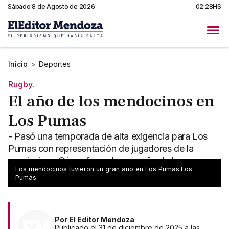
Sábado 8 de Agosto de 2026
02:28HS
Inicio
>
Deportes
Rugby.
El año de los mendocinos en
Los Pumas
- Pasó una temporada de alta exigencia para Los
Pumas con representación de jugadores de la
provincia - ¿Cómo fue e desempeño de los
Los mendocinos tuvieron un gran año en Los Pumas.Los
mendocinos?
Pumas
Por
El Editor Mendoza
Publicado el 31 de diciembre de 2025 a las