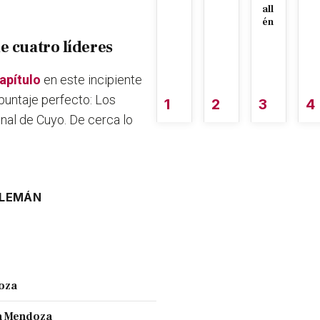
all
én
e cuatro líderes
apítulo
en este incipiente
puntaje perfecto: Los
1
2
3
4
nal de Cuyo. De cerca lo
LEMÁN
doza
en Mendoza