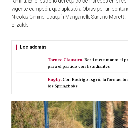
familia. En el estreno del equipo de Paredes en el c
vigente campeón, que aplastó a Obras por un contund
Nicolás Cimino, Joaquín Manganelli, Santino Moretti
Elizalde.
Lee además
Torneo Clausura.
Berti mete mano: el p
para el partido con Estudiantes
Rugby.
Con Rodrigo Isgró, la formación
los Springboks