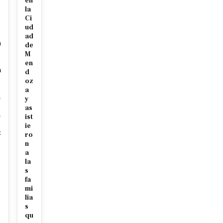
en
la
Ci
c
ud
ad
n
de
M
e
en
a
d
oz
a
n
y
as
n
ist
ie
z
ro
n
a
la
s
fa
mi
lia
s
qu