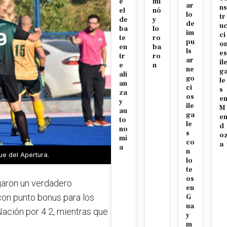
e
mi
ar
ns
el
nó
lo
tr
de
y
de
u
ba
lo
im
ci
te
ro
pu
o
en
ba
ls
es
tr
ro
ar
il
e
n
ne
g
ali
go
le
an
ci
s
za
os
e
y
ile
M
au
ga
e
to
le
d
no
s
o
mí
co
a
a
n
ue del Apertura.
lo
te
os
ugaron un verdadero
en
con punto bonus para los
G
ua
ación por 4 2, mientras que
y
m