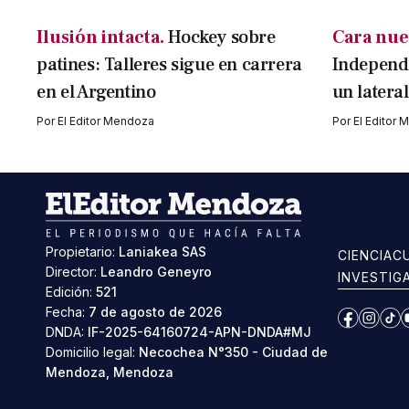
Ilusión intacta.
Hockey sobre
Cara nue
patines: Talleres sigue en carrera
Independi
en el Argentino
un latera
Por
El Editor Mendoza
Por
El Editor
Propietario:
Laniakea SAS
CIENCIA
C
Director:
Leandro Geneyro
INVESTIG
Edición:
521
Fecha:
7 de agosto de 2026
Facebook
Instag
Ti
DNDA:
IF-2025-64160724-APN-DNDA#MJ
Domicilio legal:
Necochea N°350 - Ciudad de
Mendoza, Mendoza