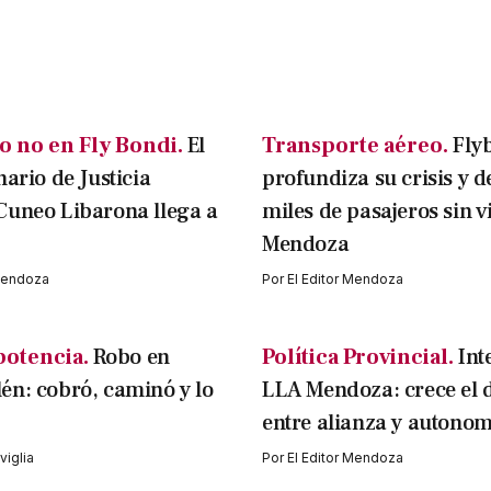
o no en Fly Bondi.
El
Transporte aéreo.
Fly
nario de Justicia
profundiza su crisis y d
Cuneo Libarona llega a
miles de pasajeros sin v
Mendoza
 Mendoza
Por
El Editor Mendoza
potencia.
Robo en
Política Provincial.
Int
n: cobró, caminó y lo
LLA Mendoza: crece el 
entre alianza y autonom
iglia
Por
El Editor Mendoza