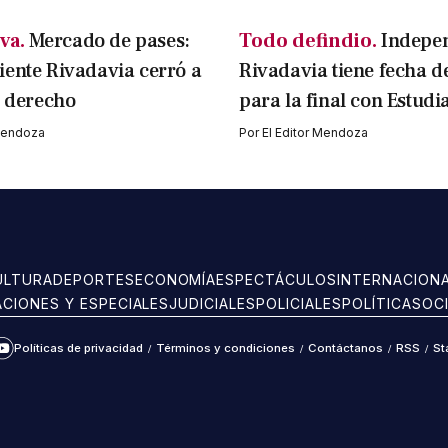
va.
Mercado de pases:
Todo defindio.
Indepe
ente Rivadavia cerró a
Rivadavia tiene fecha d
l derecho
para la final con Estudi
 Mendoza
Por
El Editor Mendoza
ULTURA
DEPORTES
ECONOMÍA
ESPECTÁCULOS
INTERNACION
ACIONES Y ESPECIALES
JUDICIALES
POLICIALES
POLÍTICA
SOC
Políticas de privacidad
/
Términos y condiciones
/
Contáctanos
/
RSS
/
St
ram
kTok
YouTube