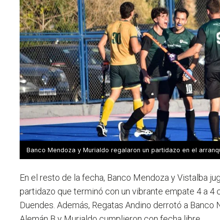
Banco Mendoza y Murialdo regalaron un partidazo en el arranq
En el resto de la fecha, Banco Mendoza y Vistalba j
partidazo que terminó con un vibrante empate 4 a 4 
Duendes. Además, Regatas Andino derrotó a Banco N
Alemán B y Murialdo cumplieron con fecha libre.