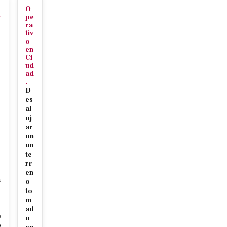
O
v
pe
ra
tiv
c
o
en
Ci
ud
c
ad
.
D
es
al
oj
ar
on
r
un
te
rr
c
en
m
o
to
m
ad
e
o
o