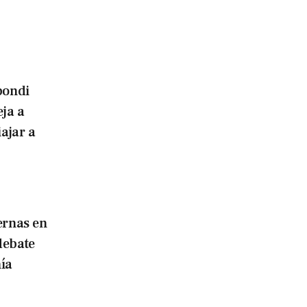
bondi
eja a
iajar a
ernas en
debate
ía