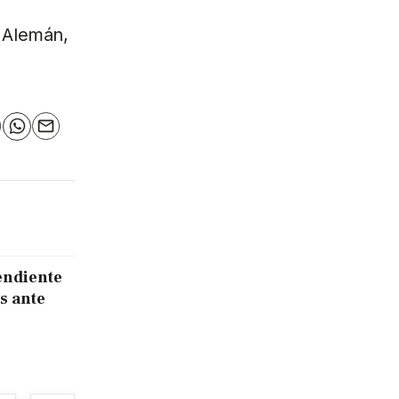
 Alemán,
n
elegram
WhatsApp
Email
endiente
s ante