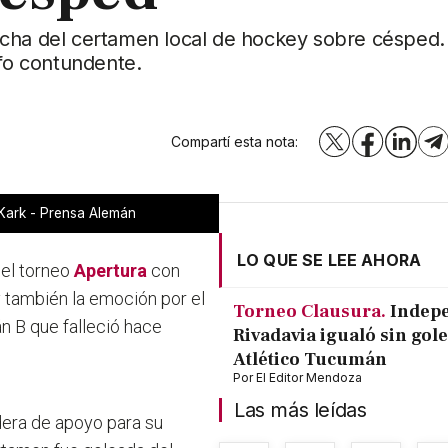
echa del certamen local de hockey sobre césped.
nfo contundente.
Compartí esta nota:
X
Facebook
LinkedI
T
 Kark - Prensa Alemán
LO QUE SE LEE AHORA
del torneo
Apertura
con
 también la emoción por el
Torneo Clausura.
Indep
n B que falleció hace
Rivadavia igualó sin gole
Atlético Tucumán
Por
El Editor Mendoza
Las más leídas
dera de apoyo para su