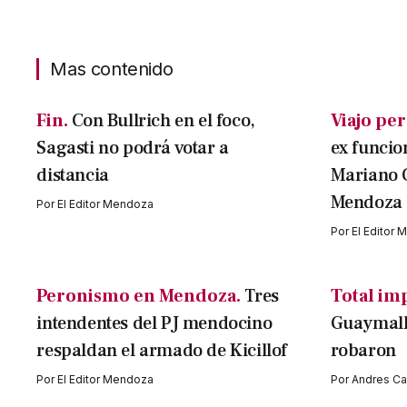
Mas contenido
Fin.
Con Bullrich en el foco,
Viajo per
Sagasti no podrá votar a
ex funcio
distancia
Mariano 
Mendoza
Por
El Editor Mendoza
Por
El Editor
Peronismo en Mendoza.
Tres
Total im
intendentes del PJ mendocino
Guaymallé
respaldan el armado de Kicillof
robaron
Por
El Editor Mendoza
Por
Andres Cav