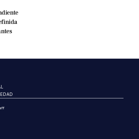
ndiente
efinida
antes
AL
IEDAD
aff