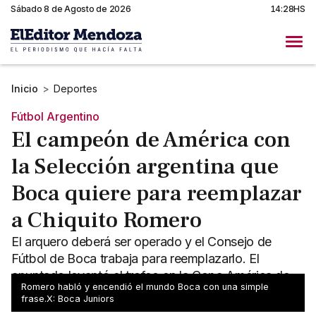
Sábado 8 de Agosto de 2026
14:28HS
Inicio
>
Deportes
Fútbol Argentino
El campeón de América con
la Selección argentina que
Boca quiere para reemplazar
a Chiquito Romero
El arquero deberá ser operado y el Consejo de
Fútbol de Boca trabaja para reemplazarlo. El
apuntado levantó el trofeo en la Copa América de
Romero habló y encendió el mundo Boca con una simple
Brasil.
frase.X: Boca Juniors