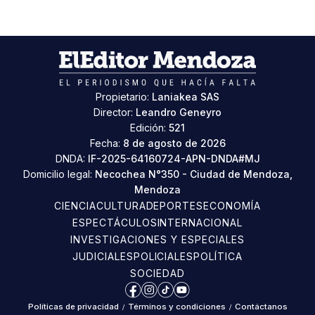
Propietario:
Laniakea SAS
Director:
Leandro Geneyro
Edición:
521
Fecha:
8 de agosto de 2026
DNDA:
IF-2025-64160724-APN-DNDA#MJ
Domicilio legal:
Necochea N°350 - Ciudad de Mendoza,
Mendoza
CIENCIA
CULTURA
DEPORTES
ECONOMÍA
ESPECTÁCULOS
INTERNACIONAL
INVESTIGACIONES Y ESPECIALES
JUDICIALES
POLICIALES
POLÍTICA
SOCIEDAD
Facebook
Instagram
TikTok
YouTube
Políticas de privacidad
/
Términos y condiciones
/
Contáctanos