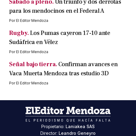
Sábado a pleno.
Un triunfo y dos derrotas
para los mendocinos en el Federal A
Por
El Editor Mendoza
Rugby.
Los Pumas cayeron 17-10 ante
Sudáfrica en Vélez
Por
El Editor Mendoza
Señal bajo tierra.
Confirman avances en
Vaca Muerta Mendoza tras estudio 3D
Por
El Editor Mendoza
Propietario:
Laniakea SAS
Director:
Leandro Geneyro