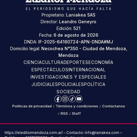
Propietario:
Laniakea SAS
Director:
Leandro Geneyro
Edición:
521
Fecha:
6 de agosto de 2026
DNDA:
IF-2025-64160724-APN-DNDA#MJ
Domicilio legal:
Necochea N°350 - Ciudad de Mendoza,
Mendoza
CIENCIA
CULTURA
DEPORTES
ECONOMÍA
ESPECTÁCULOS
INTERNACIONAL
INVESTIGACIONES Y ESPECIALES
JUDICIALES
POLICIALES
POLÍTICA
SOCIEDAD
Facebook
Instagram
TikTok
YouTube
Políticas de privacidad
/
Términos y condiciones
/
Contáctanos
/
RSS
/
Staff
https://eleditormendoza.com.ar/ – Contacto: info@laniakea.com –