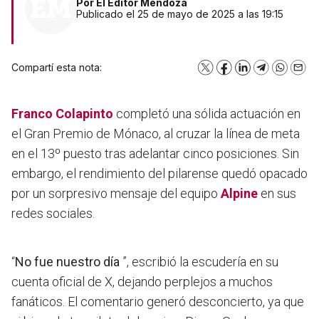
Por
El Editor Mendoza
Publicado el 25 de mayo de 2025 a las 19:15
Compartí esta nota:
X
Facebook
LinkedIn
Telegram
WhatsA
Emai
Franco Colapinto
completó una sólida actuación en
el Gran Premio de Mónaco, al cruzar la línea de meta
en el 13º puesto tras adelantar cinco posiciones. Sin
embargo, el rendimiento del pilarense quedó opacado
por un sorpresivo mensaje del equipo
Alpine
en sus
redes sociales.
“
No fue nuestro día
”, escribió la escudería en su
cuenta oficial de X, dejando perplejos a muchos
fanáticos. El comentario generó desconcierto, ya que