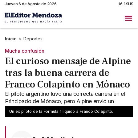
Jueves 6 de Agosto de 2026
16:19HS
Inicio
>
Deportes
Mucha confusión.
El curioso mensaje de Alpine
tras la buena carrera de
Franco Colapinto en Mónaco
El piloto argentino tuvo una correcta carrera en el
Principado de Mónaco, pero Alpine envió un
confuso mensaje en las redes del equipo francés.
Un ex piloto de la Fórmula 1 liquidó a Franco Colapinto.