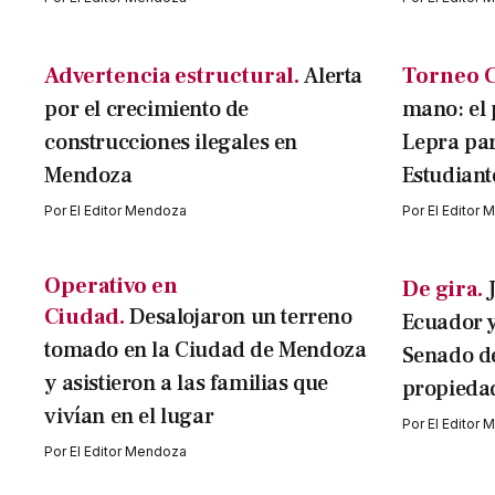
Advertencia estructural.
Alerta
Torneo C
por el crecimiento de
mano: el 
construcciones ilegales en
Lepra par
Mendoza
Estudiant
Por
El Editor Mendoza
Por
El Editor
Operativo en
De gira.
Ciudad.
Desalojaron un terreno
Ecuador y
tomado en la Ciudad de Mendoza
Senado de
y asistieron a las familias que
propieda
vivían en el lugar
Por
El Editor
Por
El Editor Mendoza