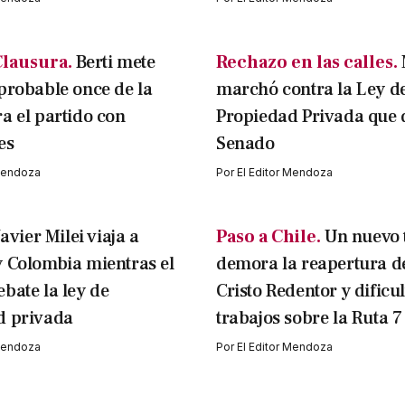
lausura.
Berti mete
Rechazo en las calles.
probable once de la
marchó contra la Ley d
a el partido con
Propiedad Privada que 
es
Senado
 Mendoza
Por
El Editor Mendoza
Javier Milei viaja a
Paso a Chile.
Un nuevo 
 Colombia mientras el
demora la reapertura d
bate la ley de
Cristo Redentor y dificul
d privada
trabajos sobre la Ruta 7
 Mendoza
Por
El Editor Mendoza