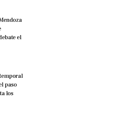
Mendoza
e
debate el
temporal
el paso
ta los