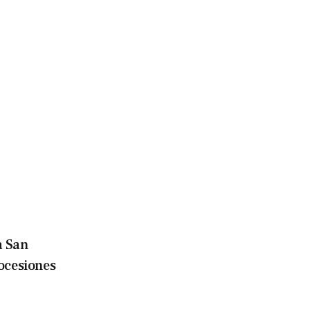
a San
ocesiones