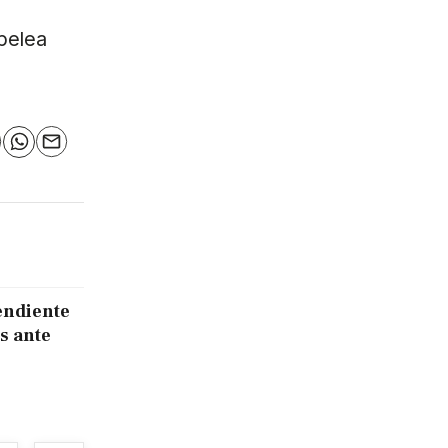
 pelea
n
elegram
WhatsApp
Email
endiente
s ante