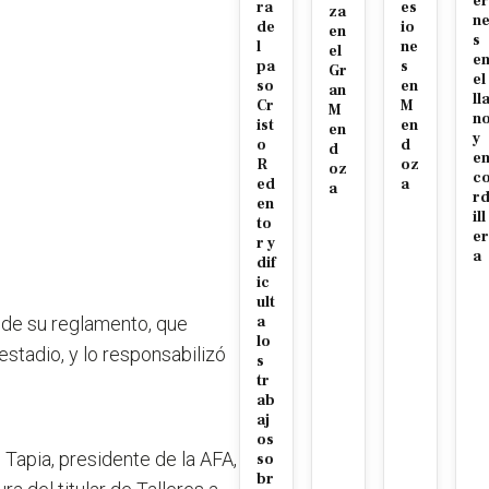
er
ra
es
za
n
de
io
en
s
l
ne
el
e
pa
s
Gr
el
so
en
an
ll
Cr
M
M
n
ist
en
en
y
o
d
d
e
R
oz
oz
c
ed
a
a
r
en
ill
to
er
r y
a
dif
ic
ult
9 de su reglamento
, que
a
lo
estadio, y lo responsabilizó
s
tr
ab
aj
os
 Tapia, presidente de la AFA,
so
br