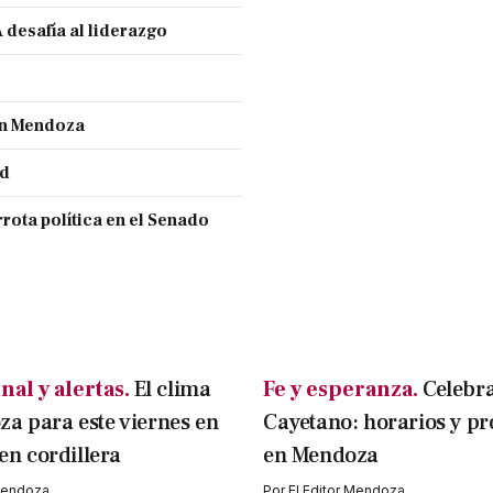
 desafía al liderazgo
ran Mendoza
nd
rota política en el Senado
nal y alertas.
El clima
Fe y esperanza.
Celebr
a para este viernes en
Cayetano: horarios y pr
 en cordillera
en Mendoza
 Mendoza
Por
El Editor Mendoza