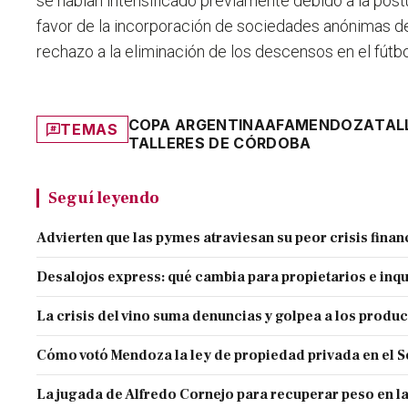
se habían intensificado previamente debido a la postur
favor de la incorporación de sociedades anónimas d
rechazo a la eliminación de los descensos en el fútbo
COPA ARGENTINA
AFA
MENDOZA
TAL
TEMAS
TALLERES DE CÓRDOBA
Seguí leyendo
Advierten que las pymes atraviesan su peor crisis finan
Desalojos express: qué cambia para propietarios e inqu
La crisis del vino suma denuncias y golpea a los produ
Cómo votó Mendoza la ley de propiedad privada en el 
La jugada de Alfredo Cornejo para recuperar peso en l