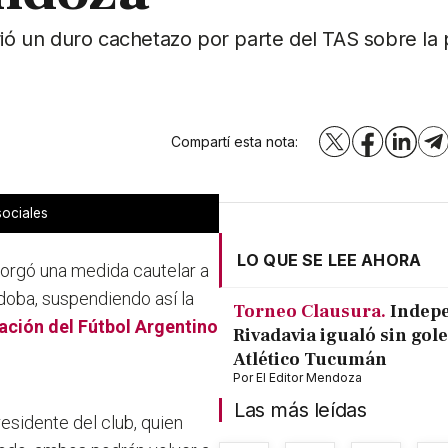
rió un duro cachetazo por parte del TAS sobre la
Compartí esta nota:
X
Facebook
LinkedI
T
sociales
LO QUE SE LEE AHORA
otorgó una medida cautelar a
doba, suspendiendo así la
Torneo Clausura.
Indep
ación del Fútbol Argentino
Rivadavia igualó sin gole
Atlético Tucumán
Por
El Editor Mendoza
Las más leídas
esidente del club, quien