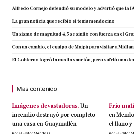
Alfredo Cornejo defendió su modelo y advirtió que la IA
La gran noticia que recibió el tenis mendocino
Un sismo de magnitud 4,5 se sintió con fuerza en el G
Con un cambio, el equipo de Maipú para visitar a Midla
El Gobierno logró la media sanción, pero sufrió una der
Mas contenido
Imágenes devastadoras.
Un
Frío mati
incendio destruyó por completo
en Mendoz
una casa en Guaymallén
el llano y
Por
El Editor Mendoza
Por
El Editor