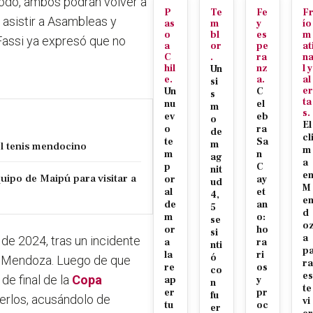
odo, ambos podrán volver a
P
Te
Fe
F
, asistir a Asambleas y
as
m
y
ío
o
bl
es
m
Fassi ya expresó que no
a
or
pe
at
C
.
ra
n
hil
nz
l y
Un
e.
a.
al
si
er
Un
C
s
ta
nu
el
m
s.
ev
eb
o
El
o
ra
de
cl
te
Sa
m
el tenis mendocino
m
m
n
ag
a
p
C
nit
e
uipo de Maipú para visitar a
or
ay
ud
M
al
et
4,
e
de
an
5
d
m
o:
se
o
or
ho
si
a
e de 2024
, tras un incidente
a
ra
nti
p
la
ri
ó
de Mendoza. Luego de que
ra
re
os
co
es
de final de la
Copa
ap
y
n
te
er
pr
fu
Merlos, acusándolo de
vi
tu
oc
er