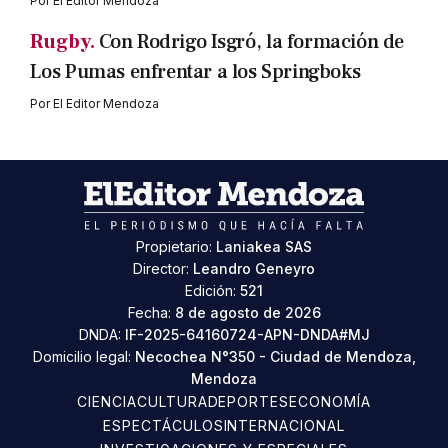
Por
El Editor Mendoza
Rugby.
Con Rodrigo Isgró, la formación de
Los Pumas enfrentar a los Springboks
Por
El Editor Mendoza
Propietario:
Laniakea SAS
Director:
Leandro Geneyro
Edición:
521
Fecha:
8 de agosto de 2026
DNDA:
IF-2025-64160724-APN-DNDA#MJ
Domicilio legal:
Necochea N°350 - Ciudad de Mendoza,
Mendoza
CIENCIA
CULTURA
DEPORTES
ECONOMÍA
ESPECTÁCULOS
INTERNACIONAL