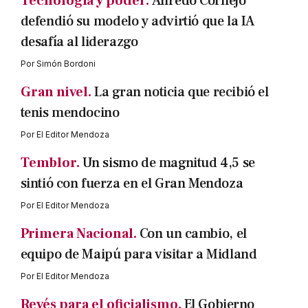
Tecnología y poder.
Alfredo Cornejo
defendió su modelo y advirtió que la IA
desafía al liderazgo
Por
Simón Bordoni
Gran nivel.
La gran noticia que recibió el
tenis mendocino
Por
El Editor Mendoza
Temblor.
Un sismo de magnitud 4,5 se
sintió con fuerza en el Gran Mendoza
Por
El Editor Mendoza
Primera Nacional.
Con un cambio, el
equipo de Maipú para visitar a Midland
Por
El Editor Mendoza
Revés para el oficialismo.
El Gobierno