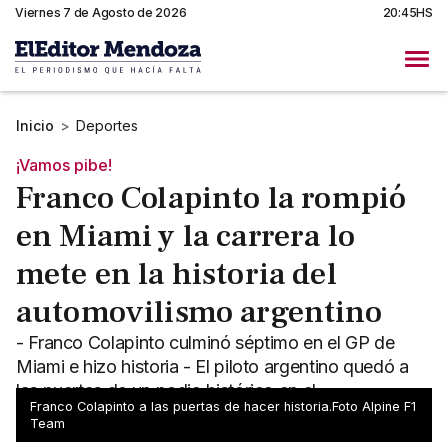
Viernes 7 de Agosto de 2026
20:45HS
Inicio
>
Deportes
¡Vamos pibe!
Franco Colapinto la rompió
en Miami y la carrera lo
mete en la historia del
automovilismo argentino
- Franco Colapinto culminó séptimo en el GP de
Miami e hizo historia - El piloto argentino quedó a
las puertas de un podio histórico en el
Franco Colapinto a las puertas de hacer historia.Foto Alpine F1
automovilismo local
Team