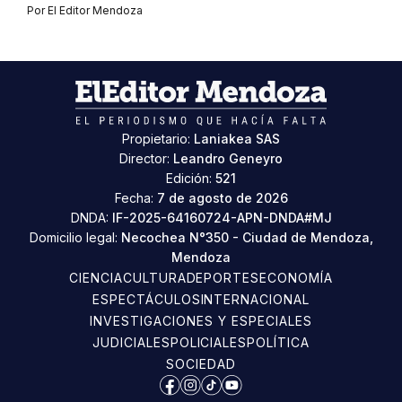
Por
El Editor Mendoza
Propietario:
Laniakea SAS
Director:
Leandro Geneyro
Edición:
521
Fecha:
7 de agosto de 2026
DNDA:
IF-2025-64160724-APN-DNDA#MJ
Domicilio legal:
Necochea N°350 - Ciudad de Mendoza,
Mendoza
CIENCIA
CULTURA
DEPORTES
ECONOMÍA
ESPECTÁCULOS
INTERNACIONAL
INVESTIGACIONES Y ESPECIALES
JUDICIALES
POLICIALES
POLÍTICA
SOCIEDAD
Facebook
Instagram
TikTok
YouTube